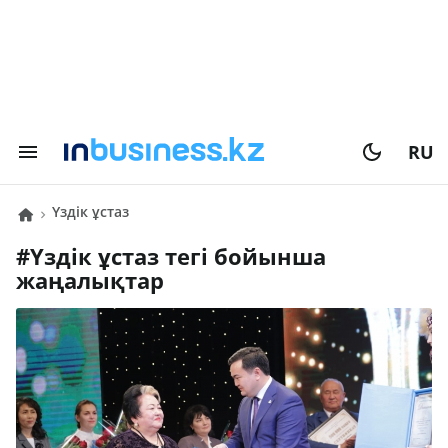
RU
үздік ұстаз
#
үздік ұстаз
тегі бойынша
жаңалықтар