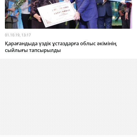
01.10.19, 13:17
Қарағандыда үздік ұстаздарға облыс әкімінің
сыйлығы тапсырылды