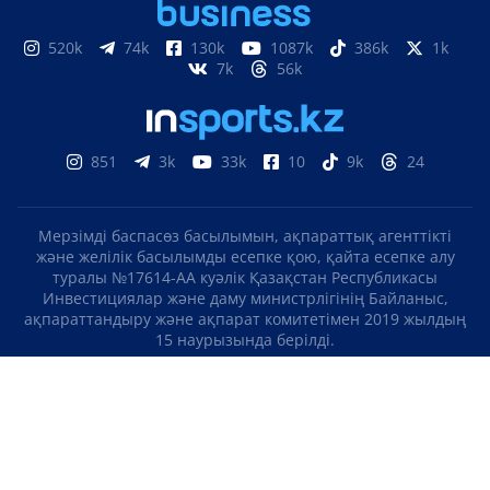
520k
74k
130k
1087k
386k
1k
7k
56k
851
3k
33k
10
9k
24
Мерзімді баспасөз басылымын, ақпараттық агенттікті
және желілік басылымды есепке қою, қайта есепке алу
туралы №17614-АА куәлік Қазақстан Республикасы
Инвестициялар және даму министрлігінің Байланыс,
ақпараттандыру және ақпарат комитетімен 2019 жылдың
15 наурызында берілді.
Отандық теле-, радиоарнаны есепке қою туралы
№KZ23VJB00000123 куәлік Қазақстан Республикасы
Инвестициялар және даму министрлігінің Байланыс,
ақпараттандыру және ақпарат комитетімен 2016 жылдың 8
қыркүйегінде берілді.