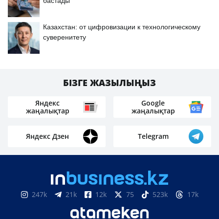
бастады
Казахстан: от цифровизации к технологическому
суверенитету
БІЗГЕ ЖАЗЫЛЫҢЫЗ
Яндекс
Google
жаңалықтар
жаңалықтар
Яндекс Дзен
Telegram
247k
21k
12k
75
523k
17k