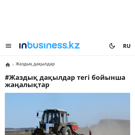
RU
жаздық дақылдар
#
жаздық дақылдар
тегі бойынша
жаңалықтар