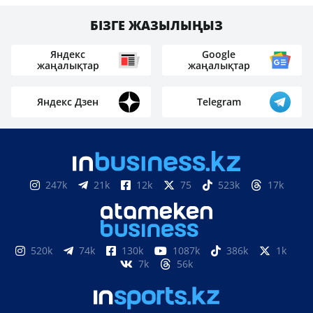
БІЗГЕ ЖАЗЫЛЫҢЫЗ
Яндекс
Google
жаңалықтар
жаңалықтар
Яндекс Дзен
Telegram
247k
21k
12k
75
523k
17k
520k
74k
130k
1087k
386k
1k
7k
56k