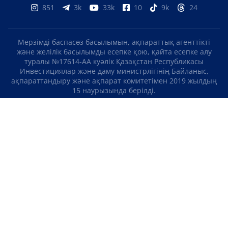
851
3k
33k
10
9k
24
Мерзімді баспасөз басылымын, ақпараттық агенттікті
және желілік басылымды есепке қою, қайта есепке алу
туралы №17614-АА куәлік Қазақстан Республикасы
Инвестициялар және даму министрлігінің Байланыс,
ақпараттандыру және ақпарат комитетімен 2019 жылдың
15 наурызында берілді.
Отандық теле-, радиоарнаны есепке қою туралы
№KZ23VJB00000123 куәлік Қазақстан Республикасы
Инвестициялар және даму министрлігінің Байланыс,
ақпараттандыру және ақпарат комитетімен 2016 жылдың 8
қыркүйегінде берілді.
МАТЕРИАЛДАРДЫ ПАЙДАЛАНУ ТУРАЛЫ КЕЛІСІМ
БІЗ ТУРАЛЫ
БАЙЛАНЫСТАР
ЖОБАЛАР
БОС ЖҰМЫС ОРЫНДАРЫ
РЕЙТИНГТЕР