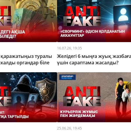
16.07.26, 19:35
н қаражатыңыз туралы
Желідегі 6 мыңға жуық жазбаға
скалды органдар біле
үшін сараптама жасалды?
25.06.26, 19:45