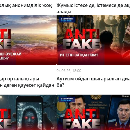
олық анонимділік жоқ
Жұмыс істесе де, істемесе де а
алады
04.06.26, 18:00
дар орталықтары
Аутизм ойдан шығарылған диа
 деген қауесет қайдан
ба?