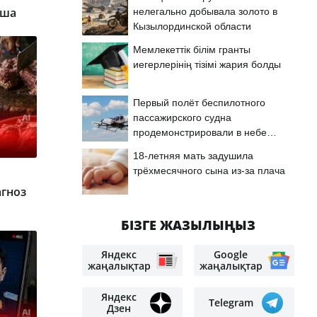
қша
нелегально добывала золото в
Кызылординской области
Мемлекеттік білім гранты
иегерлерінің тізімі жария болды
Первый полёт беспилотного
пассажирского судна
продемонстрировали в небе
Астаны
18-летняя мать задушила
трёхмесячного сына из-за плача
гноз
БІЗГЕ ЖАЗЫЛЫҢЫЗ
Яндекс
Google
жаңалықтар
жаңалықтар
Яндекс
Telegram
Дзен