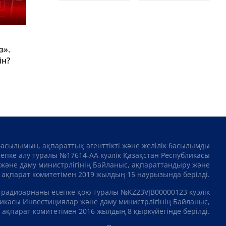
з».
ін?
басылымын, ақпараттық агенттікті және желілік басылымды
сепке алу туралы №17614-АА куәлік Қазақстан Республикасы
және даму министрлігінің Байланыс, ақпараттандыру және
ақпарат комитетімен 2019 жылдың 15 наурызында берілді.
 радиоарнаны есепке қою туралы №KZ23VJB00000123 куәлік
икасы Инвестициялар және даму министрлігінің Байланыс,
ақпарат комитетімен 2016 жылдың 8 қыркүйегінде берілді.