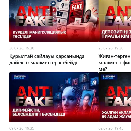
30.07.26, 19:30
23.07.26, 19:30
Құрылтай сайлауы қарсаңында
Жиған-терге
дәйексіз мәліметтер көбейді
мәліметті фи
ме?
09.07.26, 19:35
02.07.26, 19:45