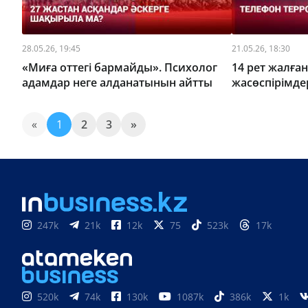
28.05.26, 19:45
21.05.26, 18:30
«Миға оттегі бармайды». Психолог
14 рет жалға
адамдар неге алданатынын айтты
жасөспірімде
«
1
2
3
»
247k
21k
12k
75
523k
17k
520k
74k
130k
1087k
386k
1k