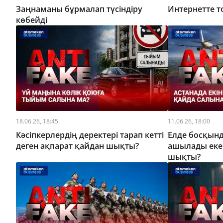
Заңнаманы бұрмалап түсіндіру
Интернетте т
көбейді
18.06.26, 18:45
11.06.26, 18:00
Кәсіпкерлердің деректері тарап кетті
Елде босқын
деген ақпарат қайдан шықты?
ашылады екен
шықты?