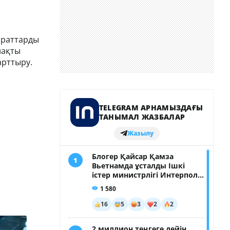
араттарды
нақты
арттыру.