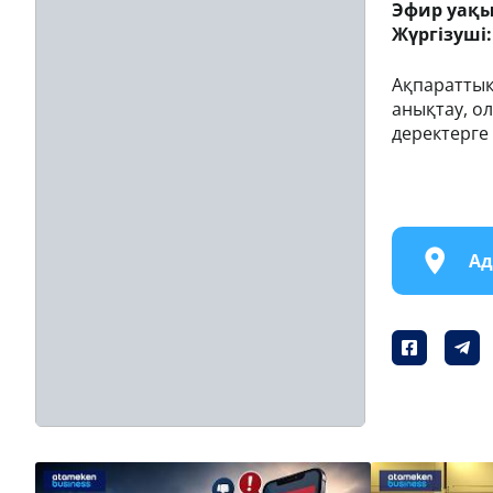
Эфир уақ
Жүргізуші
Ақпараттық
анықтау, о
деректерге
Ад