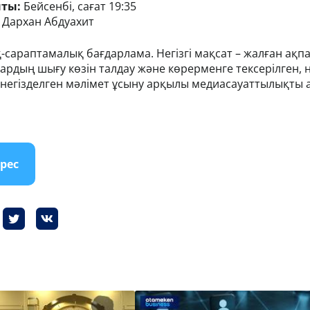
ыты:
Бейсенбі, сағат 19:35
:
Дархан Абдуахит
-сараптамалық бағдарлама. Негізгі мақсат – жалған ақп
лардың шығу көзін талдау және көрерменге тексерілген, 
 негізделген мәлімет ұсыну арқылы медиасауаттылықты 
рес