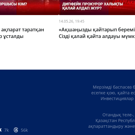
14.05.26, 19:45
н ақпарат таратқан
«Ақшаңызды қайтарып беремі
р ұсталды
Сізді қалай қайта алдауы мүмк
Мерзімді баспасөз 
есепке қою, қайта е
Инвестициялар 
Отандық теле-,
Қазақстан Республ
ақпараттандыру және 
7k
56k