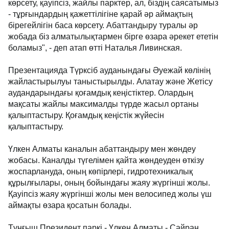
көрсету, қауіпсіз, жайлы парктер, ал, біздің саясатымыз
- тұрғындардың қажеттілігіне қарай әр аймақтың
бірегейлігін баса көрсету. Абаттандыру туралы әр
жобада біз алматылықтармен бірге өзара әрекет ететін
боламыз", - деп атап өтті Наталья Ливинская.
Презентацияда Түрксіб ауданындағы Әуежай көлінің
жайластырылуы таныстырылды. Алатау және Жетісу
аудандарындағы қоғамдық кеңістіктер. Олардың
мақсаты жайлы максималды түрде жасыл ортаны
қалыптастыру. Қоғамдық кеңістік жүйесін
қалыптастыру.
Үлкен Алматы каналын абаттандыру мен жөндеу
жобасы. Каналды түгелімен қайта жөндеуден өткізу
жоспарлануда, оның көпірлері, гидротехникалық
құрылғылары, оның бойындағы жаяу жүргінші жолы.
Қауіпсіз жаяу жүргінші жолы мен велосипед жолы үш
аймақты өзара қосатын болады.
Тұңғыш Президент паркі - Үлкен Алматы - Сайран