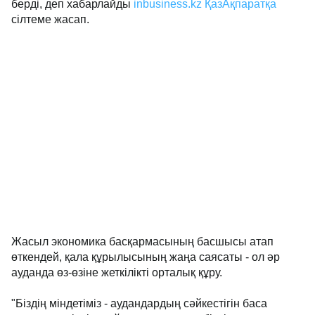
берді, деп хабарлайды
inbusiness.kz
ҚазАқпаратқа
сілтеме жасап.
Жасыл экономика басқармасының басшысы атап
өткендей, қала құрылысының жаңа саясаты - ол әр
ауданда өз-өзіне жеткілікті орталық құру.
"Біздің міндетіміз - аудандардың сәйкестігін баса