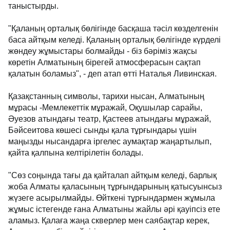
таныстырды.
"Қаланың орталық бөлігінде басқаша тәсіл көзделгенін
баса айтқым келеді. Қаланың орталық бөлігінде күрделі
жөндеу жұмыстары болмайды - біз бәріміз жақсы
көретін Алматының бірегей атмосферасын сақтап
қалатын боламыз", - деп атап өтті Наталья Ливинская.
Қазақстанның символы, тарихи нысан, Алматының
мұрасы -Мемлекеттік мұражай, Оқушылар сарайы,
Әуезов атындағы театр, Қастеев атындағы мұражай,
Бәйсеитова көшесі сынды қала тұрғындары үшін
маңызды нысандарға іргелес аумақтар жаңартылып,
қайта қалпына келтірілетін болады.
"Сөз соңында тағы да қайталап айтқым келеді, барлық
жоба Алматы қаласының тұрғындарының қатысуынсыз
жүзеге асырылмайды. Өйткені тұрғындармен жұмыла
жұмыс істегенде ғана Алматыны жайлы әрі қауіпсіз ете
аламыз. Қалаға жаңа скверлер мен саябақтар керек,