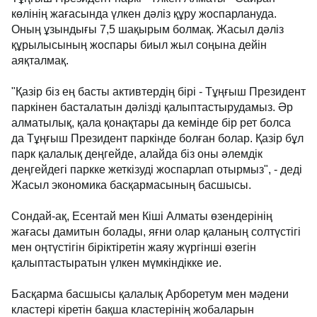
көлінің жағасында үлкен дәліз құру жоспарлануда.
Оның ұзындығы 7,5 шақырым болмақ. Жасыл дәліз
құрылысының жоспары биыл жыл соңына дейін
аяқталмақ.
"Қазір біз ең басты активтердің бірі - Тұңғыш Президент
паркінен басталатын дәлізді қалыптастырудамыз. Әр
алматылық, қала қонақтары да кемінде бір рет болса
да Тұңғыш Президент паркінде болған болар. Қазір бұл
парк қалалық деңгейде, алайда біз оны әлемдік
деңгейдегі паркке жеткізуді жоспарлап отырмыз", - деді
Жасыл экономика басқармасының басшысы.
Сондай-ақ, Есентай мен Кіші Алматы өзендерінің
жағасы дамитын болады, яғни олар қаланың солтүстігі
мен оңтүстігін біріктіретін жаяу жүргінші өзегін
қалыптастыратын үлкен мүмкіндікке ие.
Басқарма басшысы қалалық Арборетум мен мәдени
кластері кіретін бақша кластерінің жобаларын