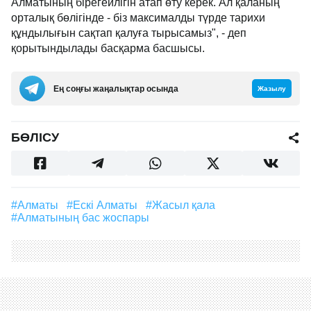
Алматының бірегейлігін атап өту керек. Ал қаланың
орталық бөлігінде - біз максималды түрде тарихи
құндылығын сақтап қалуға тырысамыз", - деп
қорытындылады басқарма басшысы.
Ең соңғы жаңалықтар осында
Жазылу
БӨЛІСУ
#Алматы
#ескі Алматы
#жасыл қала
#Алматының бас жоспары