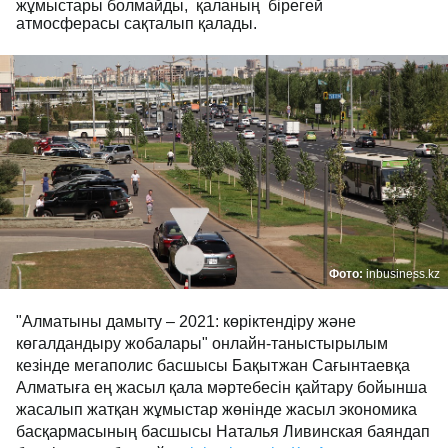
жұмыстары болмайды, қаланың бірегей
атмосферасы сақталып қалады.
Фото:
inbusiness.kz
"Алматыны дамыту – 2021: көріктендіру және
көгалдандыру жобалары" онлайн-таныстырылым
кезінде мегаполис басшысы Бақытжан Сағынтаевқа
Алматыға ең жасыл қала мәртебесін қайтару бойынша
жасалып жатқан жұмыстар жөнінде жасыл экономика
басқармасының басшысы Наталья Ливинская баяндап