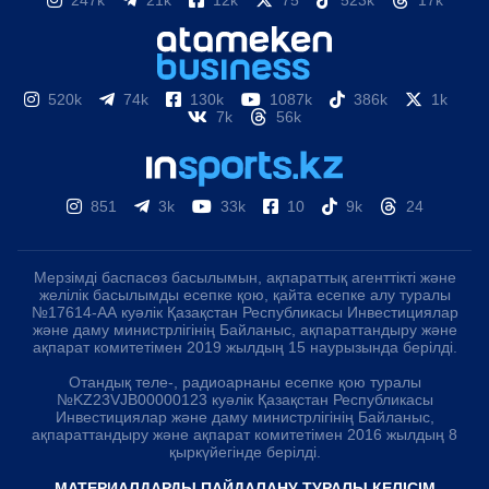
247k
21k
12k
75
523k
17k
520k
74k
130k
1087k
386k
1k
7k
56k
851
3k
33k
10
9k
24
Мерзімді баспасөз басылымын, ақпараттық агенттікті және
желілік басылымды есепке қою, қайта есепке алу туралы
№17614-АА куәлік Қазақстан Республикасы Инвестициялар
және даму министрлігінің Байланыс, ақпараттандыру және
ақпарат комитетімен 2019 жылдың 15 наурызында берілді.
Отандық теле-, радиоарнаны есепке қою туралы
№KZ23VJB00000123 куәлік Қазақстан Республикасы
Инвестициялар және даму министрлігінің Байланыс,
ақпараттандыру және ақпарат комитетімен 2016 жылдың 8
қыркүйегінде берілді.
МАТЕРИАЛДАРДЫ ПАЙДАЛАНУ ТУРАЛЫ КЕЛІСІМ