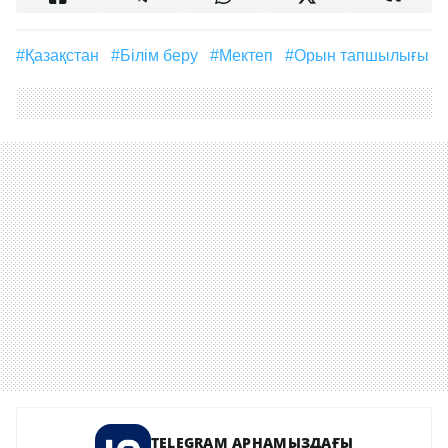
#Қазақстан
#білім беру
#мектеп
#орын тапшылығы