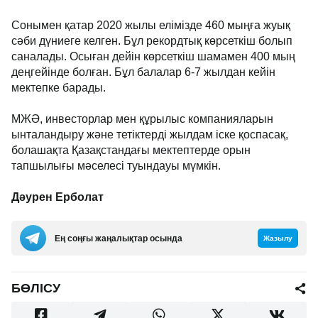
Сонымен қатар 2020 жылы елімізде 460 мыңға жуық
сәби дүниеге келген. Бұл рекордтық көрсеткіш болып
саналады. Осыған дейін көрсеткіш шамамен 400 мың
деңгейінде болған. Бұл балалар 6-7 жылдан кейін
мектепке барады.
МЖӘ, инвесторлар мен құрылыс компанияларын
ынталандыру және тетіктерді жылдам іске қоспасақ,
болашақта Қазақстандағы мектептерде орын
тапшылығы мәселесі туындауы мүмкін.
Дәурен Ерболат
Ең соңғы жаңалықтар осында
Жазылу
БӨЛІСУ