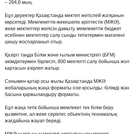
– 264,8 мың.
Бұл деректер Қазақстанда мектеп жетіспей жатқанын
көрсетеді. Мемлекеттік-жекешелік әріптестік (МЖӘ),
жеке мектептер желісін дамыту, мемлекеттік бюджет
есебінен мектептер салу сынды тетіктермен мәселені
шешу жоспарланып отыр.
Қазіргі таңда Білім және ғылым министрлігі (БҒМ)
әкімдіктермен бірлесіп, 800 мектепті салу бойынша жол
картасын әзірлеп жатыр.
Сонымен қатар осы жылы Қазақстанда МЖӘ
жобаларының жаңа форматы іске қосылды: білімді жан
басына қаржыландыру форматы.
Бұл жаңа тетік бойынша мемлекет тек білім беру
қызметіне, ал жеке серіктес объектінің техникалық
жағдайына жауап береді.
МЖӘ шартының мерзімі аяқталған соң мектеп