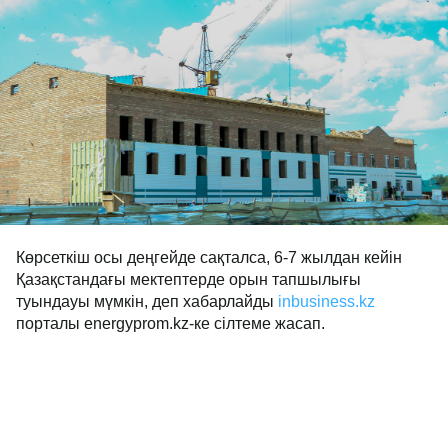
Көрсеткіш осы деңгейде сақталса, 6-7 жылдан кейін
Қазақстандағы мектептерде орын тапшылығы
туындауы мүмкін, деп хабарлайды
inbusiness.kz
порталы energyprom.kz-ке сілтеме жасап.