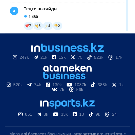
247k
21k
12k
75
523k
17k
520k
74k
130k
1087k
386k
1k
7k
56k
851
3k
33k
10
9k
24
Мерзімді баспасөз басылымын, ақпараттық агенттікті және