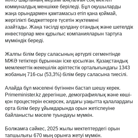
коммуналдық меншікке беріледі. Бұл оқушыларды
жаңа орындармен қамтамасыз етіп қана қоймай,
жергілікті бюджеттерге түсетін жүктемені
азайтады. Жаңа тәсілді қолдану отандық және шетелдік
инвесторлар мен құрылыс компанияларын тартуға
мүмкіндік береді.
Жалпы білім беру саласының әртүрлі сегментінде
МЖӘ тетіктері бұрыннан іске қосылған. Қазақстандық
мемлекеттік-жекешілік әріптестік орталығындағы 1343
жобаның 716-сы (53,3%) білім беру саласына тиесілі.
Алайда бұл мәселені бүгіннен бастап шешу керек.
Primeminister.kz дерегінше, демографиялық және көші-
қон процестерін ескерсек, алдағы уақытта қалалардағы
орта білім беру ұйымдарында орын жетіспеуіне
байланысты мәселе туындауы мүмкін.
Болжамға сәйкес, 2025 жылы мектептердегі орын
тапшылығы 670 мың орынға жетуі мүмкін.