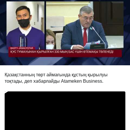
Қазақстанның төрт аймағында құстың қырылуы
тоқтады, деп хабарлайды Аtameken Business.