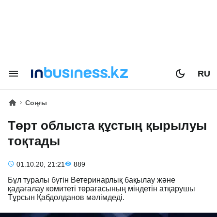
RU
Соңғы
Төрт облыста құстың қырылуы
тоқтады
01.10.20, 21:21
889
Бұл туралы бүгін Ветеринарлық бақылау және
қадағалау комитеті төрағасының міндетін атқарушы
Тұрсын Қабдолданов мәлімдеді.