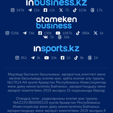
247k
21k
12k
75
523k
17k
520k
74k
130k
1087k
386k
1k
7k
56k
851
3k
33k
10
9k
24
Мерзімді баспасөз басылымын, ақпараттық агенттікті және
желілік басылымды есепке қою, қайта есепке алу туралы
№17614-АА куәлік Қазақстан Республикасы Инвестициялар
және даму министрлігінің Байланыс, ақпараттандыру және
ақпарат комитетімен 2019 жылдың 15 наурызында берілді.
Отандық теле-, радиоарнаны есепке қою туралы
№KZ23VJB00000123 куәлік Қазақстан Республикасы
Инвестициялар және даму министрлігінің Байланыс,
ақпараттандыру және ақпарат комитетімен 2016 жылдың 8