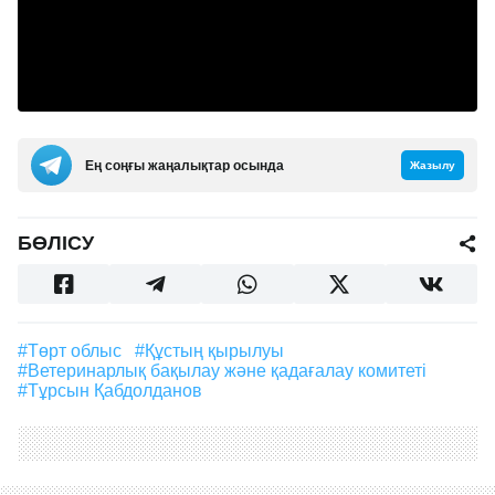
Ең соңғы жаңалықтар осында
Жазылу
БӨЛІСУ
#Төрт облыс
#құстың қырылуы
#Ветеринарлық бақылау және қадағалау комитеті
#Тұрсын Қабдолданов