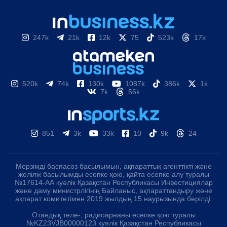
247k
21k
12k
75
523k
17k
520k
74k
130k
1087k
386k
1k
7k
56k
851
3k
33k
10
9k
24
Мерзімді баспасөз басылымын, ақпараттық агенттікті және
желілік басылымды есепке қою, қайта есепке алу туралы
№17614-АА куәлік Қазақстан Республикасы Инвестициялар
және даму министрлігінің Байланыс, ақпараттандыру және
ақпарат комитетімен 2019 жылдың 15 наурызында берілді.
Отандық теле-, радиоарнаны есепке қою туралы
№KZ23VJB00000123 куәлік Қазақстан Республикасы