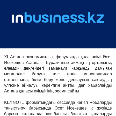
ХІ Астана экономикалық форумында қала әкімі Әсет
Исекешев Астана – Еуразиялық аймақтың орталығы,
әлемдік деңгейдегі заманауи қарқынды дамыған
мегаполис болуға тиіс және инновациялар
орталығына, білім беру және денсаулық сақтаудың
үлгісіне айналуы керектігін айтты, деп хабарлайды
Астана қаласы әкімдігінің ресми сайты.
KEYNOTE форматындағы сессияда негізгі жобаларды
таныстыру барысында Әсет Исекешев іс жүзінде
барлық салаларда көшбасшы болатын қалаларды