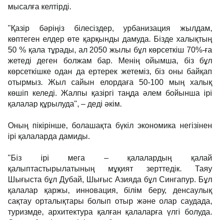
мысалға келтірді.
"Қазір бәріңіз білесіздер, урбанизация жылдам,
көптеген елдер өте қарқынды дамуда. Бізде халықтың
50 % қала тұрады, ал 2050 жылы бұл көрсеткіш 70%-ға
жетеді деген болжам бар. Менің ойымша, біз бұл
көрсеткішке одан да ертерек жетеміз, біз оны байқап
отырмыз. Жыл сайын елордаға 50-100 мың халық
көшіп келеді. Жалпы қазіргі таңда әлем бойынша ірі
қалалар құрылуда", – деді әкім.
Оның пікірінше, болашақта бүкіл экономика негізінен
ірі қалаларда дамиды.
"Біз ірі мега – қалалардың қалай
қалыптастырылатының мұқият зерттедік. Таяу
Шығыста бұл Дубай, Шығыс Азияда бұл Сингапур. Бұл
қалалар қаржы, инновация, білім беру, денсаулық
сақтау орталықтары болып отыр және олар саудада,
туризмде, архитектура қалған қалаларға үлгі болуда.