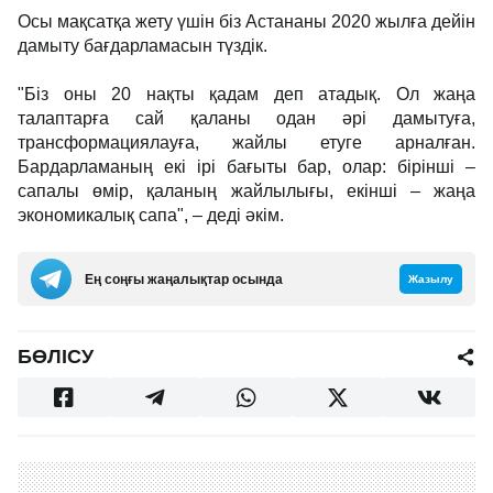
Осы мақсатқа жету үшін біз Астананы 2020 жылға дейін
дамыту бағдарламасын түздік.
"Біз оны 20 нақты қадам деп атадық. Ол жаңа
талаптарға сай қаланы одан әрі дамытуға,
трансформациялауға, жайлы етуге арналған.
Бардарламаның екі ірі бағыты бар, олар: бірінші –
сапалы өмір, қаланың жайлылығы, екінші – жаңа
экономикалық сапа", – деді әкім.
Ең соңғы жаңалықтар осында
Жазылу
БӨЛІСУ