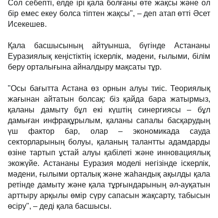
Сол себепті, елде ірі қала болғаны өте жақсы және ол
бір емес екеу болса тіптен жақсы", – деп атап өтті Әсет
Исекешев.
Қала басшысының айтуынша, бүгінде Астананы
Еуразиялық кеңістіктің іскерлік, мәдени, ғылыми, білім
беру орталығына айналдыру мақсаты тұр.
"Осы бағытта Астана өз орнын алуы тиіс. Теориялық
жағынан айтатын болсақ: біз қайда бара жатырмыз,
қаланы дамыту бұл екі күштің синергиясы – бұл
дамыған инфрақұрылым, қаланы сапалы басқарудың
үш фактор бар, олар – экономикада сауда
секторларының болуы, қаланың талантты адамдарды
өзіне тартып ұстай алуы қабілеті және инновациялық
экожүйе. Астананы Еуразия моделі негізінде іскерлік,
мәдени, ғылыми орталық және жаһандық ақылды қала
ретінде дамыту және қала тұрғындарының әл-ауқатын
арттыру арқылы өмір сүру сапасын жақсарту, табысын
өсіру", – деді қала басшысы.