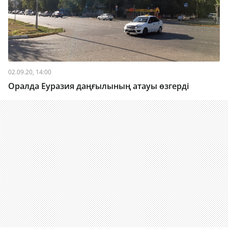
02.09.20, 14:00
Оралда Еуразия даңғылының атауы өзгерді