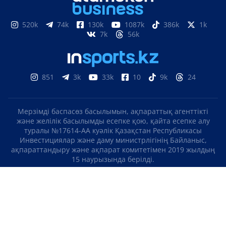
520k
74k
130k
1087k
386k
1k
7k
56k
851
3k
33k
10
9k
24
Мерзімді баспасөз басылымын, ақпараттық агенттікті
және желілік басылымды есепке қою, қайта есепке алу
туралы №17614-АА куәлік Қазақстан Республикасы
Инвестициялар және даму министрлігінің Байланыс,
ақпараттандыру және ақпарат комитетімен 2019 жылдың
15 наурызында берілді.
Отандық теле-, радиоарнаны есепке қою туралы
№KZ23VJB00000123 куәлік Қазақстан Республикасы
Инвестициялар және даму министрлігінің Байланыс,
ақпараттандыру және ақпарат комитетімен 2016 жылдың 8
қыркүйегінде берілді.