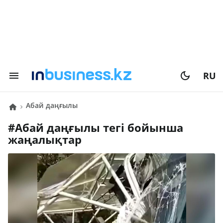
RU
Абай даңғылы
#
Абай даңғылы
тегі бойынша
жаңалықтар