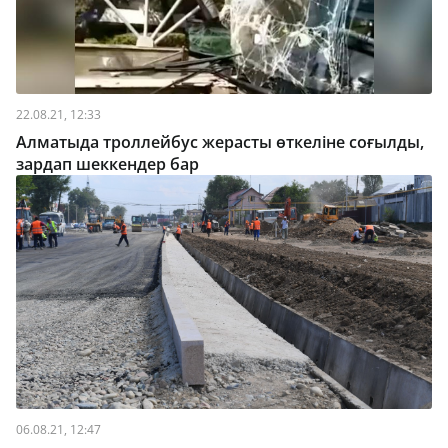
22.08.21, 12:33
Алматыда троллейбус жерасты өткеліне соғылды,
зардап шеккендер бар
06.08.21, 12:47