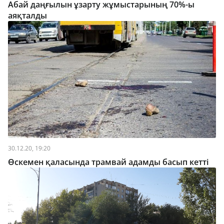
Абай даңғылын ұзарту жұмыстарының 70%-ы
аяқталды
30.12.20, 19:20
Өскемен қаласында трамвай адамды басып кетті