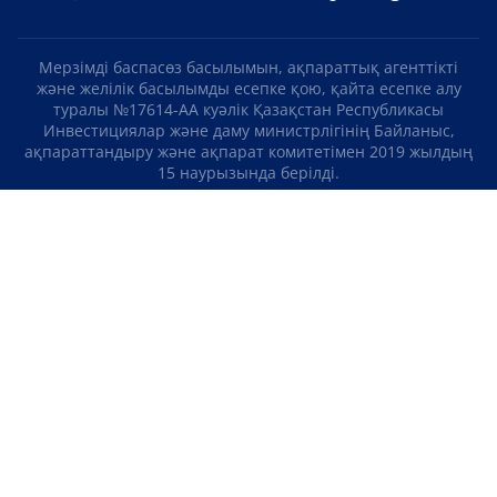
Мерзімді баспасөз басылымын, ақпараттық агенттікті
және желілік басылымды есепке қою, қайта есепке алу
туралы №17614-АА куәлік Қазақстан Республикасы
Инвестициялар және даму министрлігінің Байланыс,
ақпараттандыру және ақпарат комитетімен 2019 жылдың
15 наурызында берілді.
Отандық теле-, радиоарнаны есепке қою туралы
№KZ23VJB00000123 куәлік Қазақстан Республикасы
Инвестициялар және даму министрлігінің Байланыс,
ақпараттандыру және ақпарат комитетімен 2016 жылдың 8
қыркүйегінде берілді.
МАТЕРИАЛДАРДЫ ПАЙДАЛАНУ ТУРАЛЫ КЕЛІСІМ
БІЗ ТУРАЛЫ
БАЙЛАНЫСТАР
ЖОБАЛАР
БОС ЖҰМЫС ОРЫНДАРЫ
РЕЙТИНГТЕР
«Atameken Business» Медиахолдингі