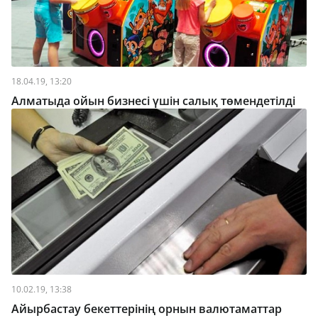
18.04.19, 13:20
Алматыда ойын бизнесі үшін салық төмендетілді
10.02.19, 13:38
Айырбастау бекеттерінің орнын валютаматтар