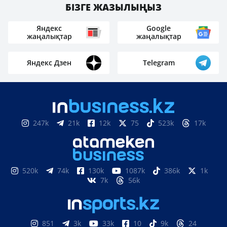
БІЗГЕ ЖАЗЫЛЫҢЫЗ
Яндекс
Google
жаңалықтар
жаңалықтар
Яндекс Дзен
Telegram
247k
21k
12k
75
523k
17k
520k
74k
130k
1087k
386k
1k
7k
56k
851
3k
33k
10
9k
24