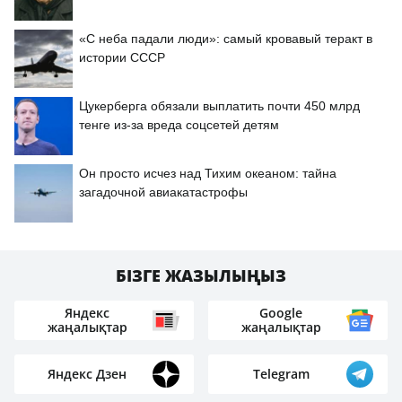
«С неба падали люди»: самый кровавый теракт в
истории СССР
Цукерберга обязали выплатить почти 450 млрд
тенге из-за вреда соцсетей детям
Он просто исчез над Тихим океаном: тайна
загадочной авиакатастрофы
БІЗГЕ ЖАЗЫЛЫҢЫЗ
Яндекс
Google
жаңалықтар
жаңалықтар
Яндекс Дзен
Telegram