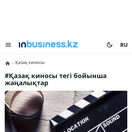
RU
қазақ киносы
#
қазақ киносы
тегі бойынша
жаңалықтар