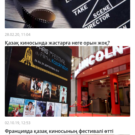
28.02.20, 11:04
Қазақ киносында жастарға неге орын жоқ?
02.10.19, 12:53
Францияда қазақ киносының фестивалі өтті