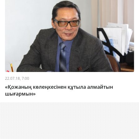
22.07.18, 7:00
«Қожаның көлеңкесінен құтыла алмайтын
шығармын»