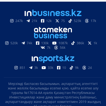
247k
21k
12k
75
523k
17k
520k
74k
130k
1087k
386k
1k
7k
56k
851
3k
33k
10
9k
24
Мерзімді баспасөз басылымын, ақпараттық агенттікті
және желілік басылымды есепке қою, қайта есепке алу
туралы №17614-АА куәлік Қазақстан Республикасы
Инвестициялар және даму министрлігінің Байланыс,
ақпараттандыру және ақпарат комитетімен 2019 жылдың