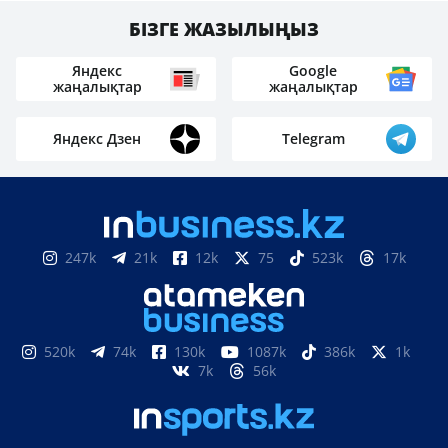
БІЗГЕ ЖАЗЫЛЫҢЫЗ
Яндекс
Google
жаңалықтар
жаңалықтар
Яндекс Дзен
Telegram
247k
21k
12k
75
523k
17k
520k
74k
130k
1087k
386k
1k
7k
56k