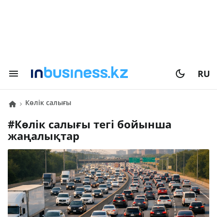
RU
көлік салығы
#
көлік салығы
тегі бойынша
жаңалықтар