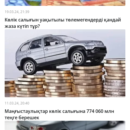
19.03.24, 21:39
Көлік салығын уақытылы төлемегендерді қандай
жаза күтіп тұр?
11.03.24, 20:40
Маңғыстаулықтар көлік салығына 774 060 млн
теңге берешек