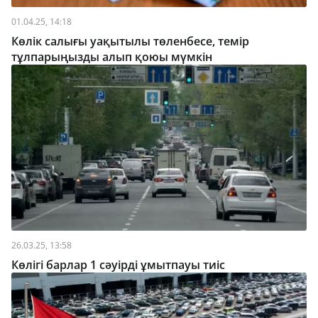
01.04.25, 14:18
Көлік салығы уақытылы төленбесе, темір
тұлпарыңызды алып қоюы мүмкін
26.03.25, 13:58
Көлігі барлар 1 сәуірді ұмытпауы тиіс