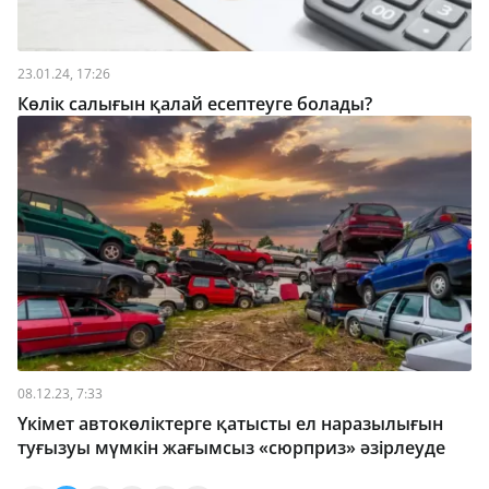
23.01.24, 17:26
Көлік салығын қалай есептеуге болады?
08.12.23, 7:33
Үкімет автокөліктерге қатысты ел наразылығын
туғызуы мүмкін жағымсыз «сюрприз» әзірлеуде