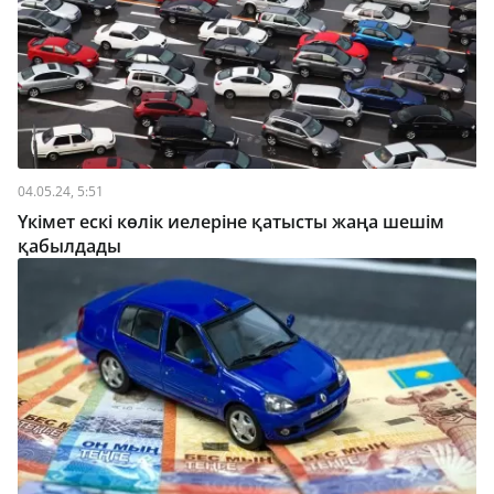
04.05.24, 5:51
Үкімет ескі көлік иелеріне қатысты жаңа шешім
қабылдады