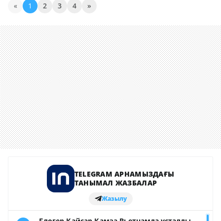
«
1
2
3
4
»