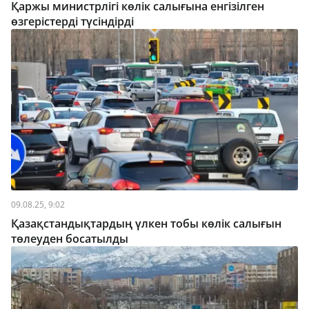
Қаржы министрлігі көлік салығына енгізілген
өзгерістерді түсіндірді
09.08.25, 9:02
Қазақстандықтардың үлкен тобы көлік салығын
төлеуден босатылды