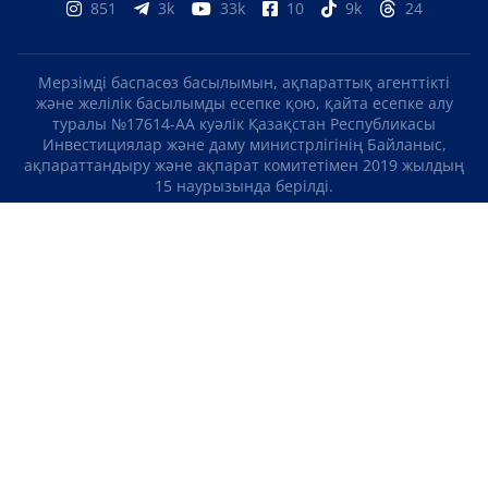
851
3k
33k
10
9k
24
Мерзімді баспасөз басылымын, ақпараттық агенттікті
және желілік басылымды есепке қою, қайта есепке алу
туралы №17614-АА куәлік Қазақстан Республикасы
Инвестициялар және даму министрлігінің Байланыс,
ақпараттандыру және ақпарат комитетімен 2019 жылдың
15 наурызында берілді.
Отандық теле-, радиоарнаны есепке қою туралы
№KZ23VJB00000123 куәлік Қазақстан Республикасы
Инвестициялар және даму министрлігінің Байланыс,
ақпараттандыру және ақпарат комитетімен 2016 жылдың 8
қыркүйегінде берілді.
МАТЕРИАЛДАРДЫ ПАЙДАЛАНУ ТУРАЛЫ КЕЛІСІМ
БІЗ ТУРАЛЫ
БАЙЛАНЫСТАР
ЖОБАЛАР
БОС ЖҰМЫС ОРЫНДАРЫ
РЕЙТИНГТЕР