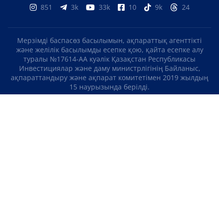
851
3k
33k
10
9k
24
Мерзімді баспасөз басылымын, ақпараттық агенттікті
және желілік басылымды есепке қою, қайта есепке алу
туралы №17614-АА куәлік Қазақстан Республикасы
Инвестициялар және даму министрлігінің Байланыс,
ақпараттандыру және ақпарат комитетімен 2019 жылдың
15 наурызында берілді.
Отандық теле-, радиоарнаны есепке қою туралы
№KZ23VJB00000123 куәлік Қазақстан Республикасы
Инвестициялар және даму министрлігінің Байланыс,
ақпараттандыру және ақпарат комитетімен 2016 жылдың 8
қыркүйегінде берілді.
МАТЕРИАЛДАРДЫ ПАЙДАЛАНУ ТУРАЛЫ КЕЛІСІМ
БІЗ ТУРАЛЫ
БАЙЛАНЫСТАР
ЖОБАЛАР
БОС ЖҰМЫС ОРЫНДАРЫ
РЕЙТИНГТЕР