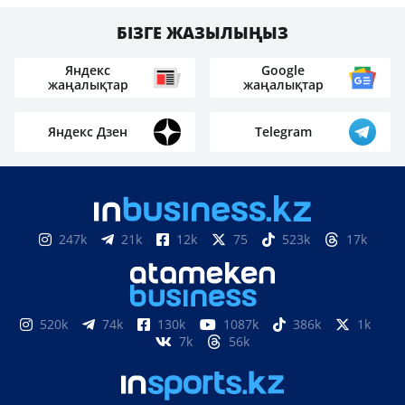
БІЗГЕ ЖАЗЫЛЫҢЫЗ
Яндекс
Google
жаңалықтар
жаңалықтар
Яндекс Дзен
Telegram
247k
21k
12k
75
523k
17k
520k
74k
130k
1087k
386k
1k
7k
56k