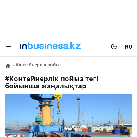
RU
контейнерлік пойыз
#
контейнерлік пойыз
тегі
бойынша жаңалықтар