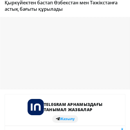
Қыркүйектен бастап Өзбекстан мен Тәжікстанға
астық бағыты құрылады