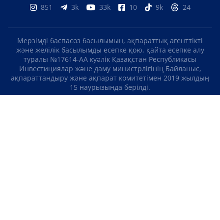
851
3k
33k
10
9k
24
Мерзімді баспасөз басылымын, ақпараттық агенттікті
және желілік басылымды есепке қою, қайта есепке алу
туралы №17614-АА куәлік Қазақстан Республикасы
Инвестициялар және даму министрлігінің Байланыс,
ақпараттандыру және ақпарат комитетімен 2019 жылдың
15 наурызында берілді.
Отандық теле-, радиоарнаны есепке қою туралы
№KZ23VJB00000123 куәлік Қазақстан Республикасы
Инвестициялар және даму министрлігінің Байланыс,
ақпараттандыру және ақпарат комитетімен 2016 жылдың 8
қыркүйегінде берілді.
МАТЕРИАЛДАРДЫ ПАЙДАЛАНУ ТУРАЛЫ КЕЛІСІМ
БІЗ ТУРАЛЫ
БАЙЛАНЫСТАР
ЖОБАЛАР
БОС ЖҰМЫС ОРЫНДАРЫ
РЕЙТИНГТЕР