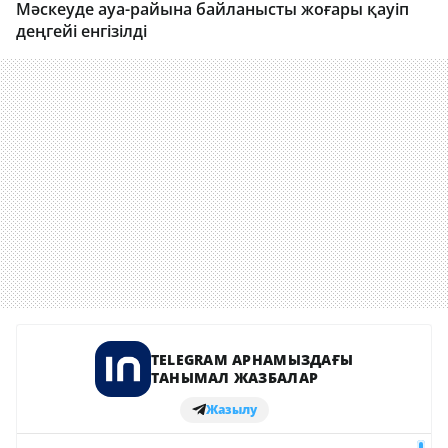
Мәскеуде ауа-райына байланысты жоғары қауіп
деңгейі енгізілді