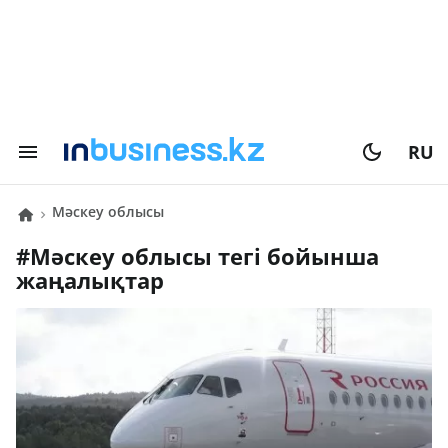
RU
Мәскеу облысы
#
Мәскеу облысы
тегі бойынша
жаңалықтар