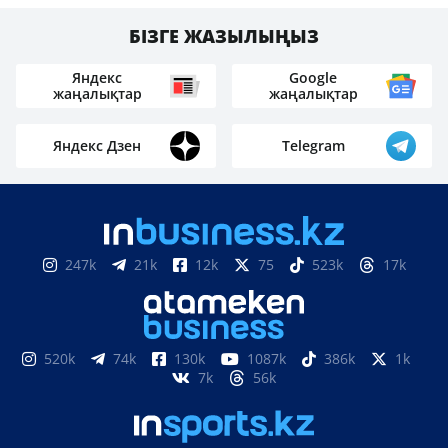
БІЗГЕ ЖАЗЫЛЫҢЫЗ
Яндекс
Google
жаңалықтар
жаңалықтар
Яндекс Дзен
Telegram
247k
21k
12k
75
523k
17k
520k
74k
130k
1087k
386k
1k
7k
56k