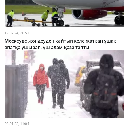
12.07.24, 20:51
Мәскеуде жөндеуден қайтып келе жатқан ұшақ
апатқа ұшырап, үш адам қаза тапты
03.01.23, 11:04