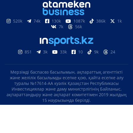
520k
74k
130k
1087k
386k
1k
7k
56k
851
3k
33k
10
9k
24
Мерзімді баспасөз басылымын, ақпараттық агенттікті
және желілік басылымды есепке қою, қайта есепке алу
туралы №17614-АА куәлік Қазақстан Республикасы
Инвестициялар және даму министрлігінің Байланыс,
ақпараттандыру және ақпарат комитетімен 2019 жылдың
15 наурызында берілді.
Отандық теле-, радиоарнаны есепке қою туралы
№KZ23VJB00000123 куәлік Қазақстан Республикасы
Инвестициялар және даму министрлігінің Байланыс,
ақпараттандыру және ақпарат комитетімен 2016 жылдың 8