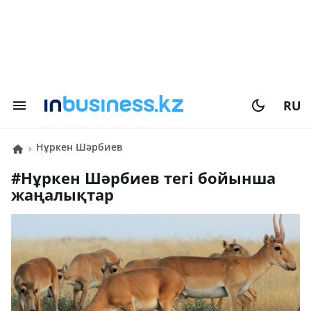
RU
Нұркен Шәрбиев
#
Нұркен Шәрбиев
тегі бойынша
жаңалықтар