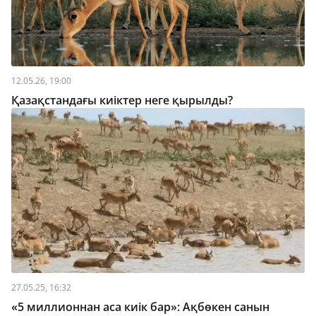
12.05.26, 19:00
Қазақстандағы киіктер неге қырылды?
27.05.25, 16:32
«5 миллионнан аса киік бар»: Ақбөкен санын