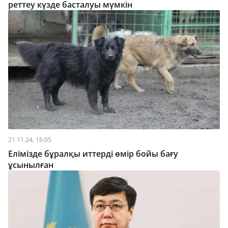
реттеу күзде басталуы мүмкін
21.11.24, 16:05
Елімізде бұралқы иттерді өмір бойы бағу
ұсынылған