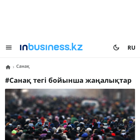
RU
санақ
#
санақ
тегі бойынша жаңалықтар