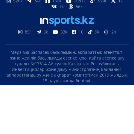
520k
74k
130k
1087k
386k
1k
7k
56k
851
3k
33k
10
9k
24
Мерзімді баспасөз басылымын, ақпараттық агенттікті
және желілік басылымды есепке қою, қайта есепке алу
туралы №17614-АА куәлік Қазақстан Республикасы
Инвестициялар және даму министрлігінің Байланыс,
ақпараттандыру және ақпарат комитетімен 2019 жылдың
15 наурызында берілді.
Отандық теле-, радиоарнаны есепке қою туралы
№KZ23VJB00000123 куәлік Қазақстан Республикасы
Инвестициялар және даму министрлігінің Байланыс,
ақпараттандыру және ақпарат комитетімен 2016 жылдың 8
қыркүйегінде берілді.
МАТЕРИАЛДАРДЫ ПАЙДАЛАНУ ТУРАЛЫ КЕЛІСІМ