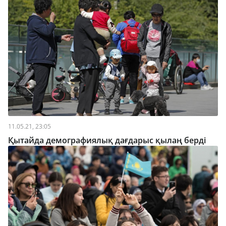
11.05.21, 23:05
Қытайда демографиялық дағдарыс қылаң берді