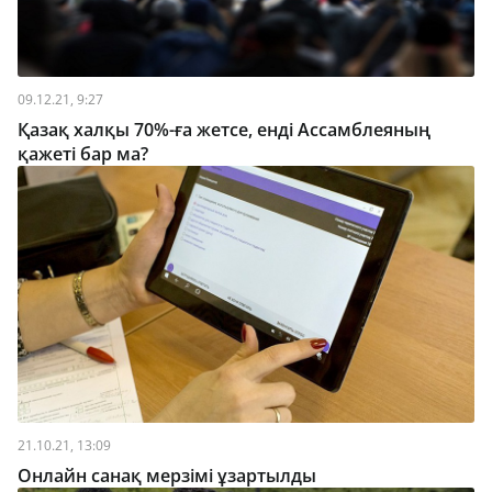
09.12.21, 9:27
Қазақ халқы 70%-ға жетсе, енді Ассамблеяның
қажеті бар ма?
21.10.21, 13:09
Онлайн санақ мерзімі ұзартылды