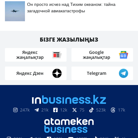
Он просто исчез над Тихим океаном: тайна
загадочной авиакатастрофы
БІЗГЕ ЖАЗЫЛЫҢЫЗ
Яндекс
Google
жаңалықтар
жаңалықтар
Яндекс Дзен
Telegram
247k
21k
12k
75
523k
17k