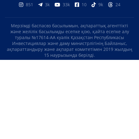
851
3k
33k
10
9k
24
Мерзімді баспасөз басылымын, ақпараттық агенттікті
және желілік басылымды есепке қою, қайта есепке алу
туралы №17614-АА куәлік Қазақстан Республикасы
Инвестициялар және даму министрлігінің Байланыс,
ақпараттандыру және ақпарат комитетімен 2019 жылдың
15 наурызында берілді.
Отандық теле-, радиоарнаны есепке қою туралы
№KZ23VJB00000123 куәлік Қазақстан Республикасы
Инвестициялар және даму министрлігінің Байланыс,
ақпараттандыру және ақпарат комитетімен 2016 жылдың 8
қыркүйегінде берілді.
МАТЕРИАЛДАРДЫ ПАЙДАЛАНУ ТУРАЛЫ КЕЛІСІМ
БІЗ ТУРАЛЫ
БАЙЛАНЫСТАР
ЖОБАЛАР
БОС ЖҰМЫС ОРЫНДАРЫ
РЕЙТИНГТЕР