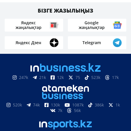
БІЗГЕ ЖАЗЫЛЫҢЫЗ
Яндекс
Google
жаңалықтар
жаңалықтар
Яндекс Дзен
Telegram
247k
21k
12k
75
523k
17k
520k
74k
130k
1087k
386k
1k
7k
56k