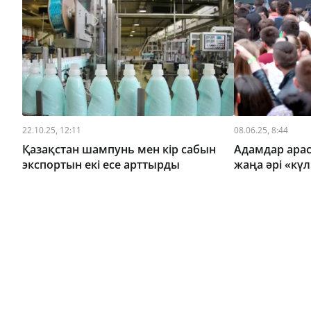
22.10.25, 12:11
08.06.25, 8:44
Қазақстан шампунь мен кір сабын
Адамдар ара
экспортын екі есе арттырды
жаңа әрі «күл