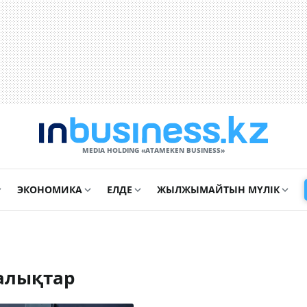
MEDIA HOLDING «ATAMEKЕN BUSINESS»
ЭКОНОМИКА
ЕЛДЕ
ЖЫЛЖЫМАЙТЫН МҮЛІК
алықтар