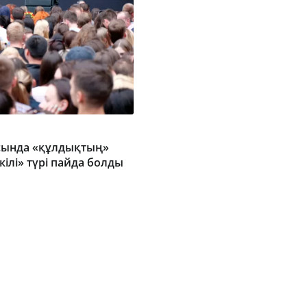
сында «құлдықтың»
кілі» түрі пайда болды