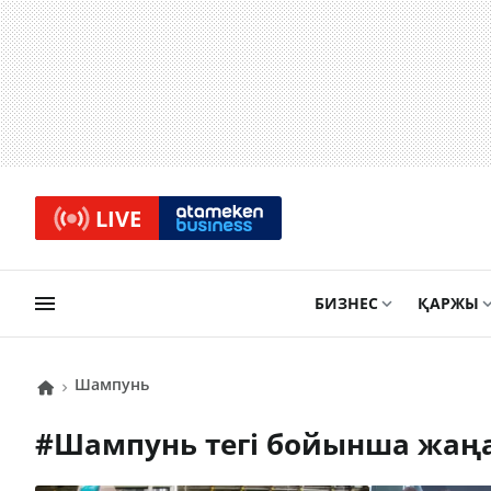
LIVE
БИЗНЕС
ҚАРЖЫ
шампунь
#
шампунь
тегі бойынша жаң