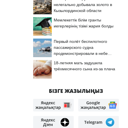
нелегально добывала золото в
Кызылординской области
Мемлекеттік білім гранты
иегерлерінің тізімі жария болды
Первый полёт беспилотного
пассажирского судна
продемонстрировали в небе
Астаны
18-летняя мать задушила
трёхмесячного сына из-за плача
БІЗГЕ ЖАЗЫЛЫҢЫЗ
Яндекс
Google
жаңалықтар
жаңалықтар
Яндекс
Telegram
Дзен