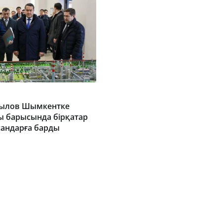
йылов Шымкентке
ы барысында бірқатар
андарға барды