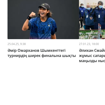
25.04.25, 9:38
27.01.23, 18:00
Әмір Омарханов Шымкенттегі
Әлихан Сма
турнирдің ширек финалына шықты
жұмыс сапар
маңызды ныс