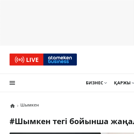
LIVE
БИЗНЕС
ҚАРЖЫ
Шымкен
#
Шымкен
тегі бойынша жаңа