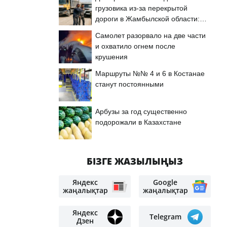
грузовика из-за перекрытой
дороги в Жамбылской области:
подробности
Самолет разорвало на две части
и охватило огнем после
крушения
Маршруты №№ 4 и 6 в Костанае
станут постоянными
Арбузы за год существенно
подорожали в Казахстане
БІЗГЕ ЖАЗЫЛЫҢЫЗ
Яндекс
Google
жаңалықтар
жаңалықтар
Яндекс
Telegram
Дзен