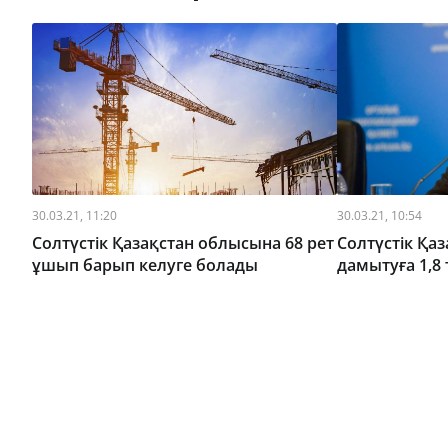
30.03.21, 11:20
30.03.21, 10:54
Солтүстік Қазақстан облысына 68 рет
Солтүстік Қа
ұшып барып келуге болады
дамытуға 1,8