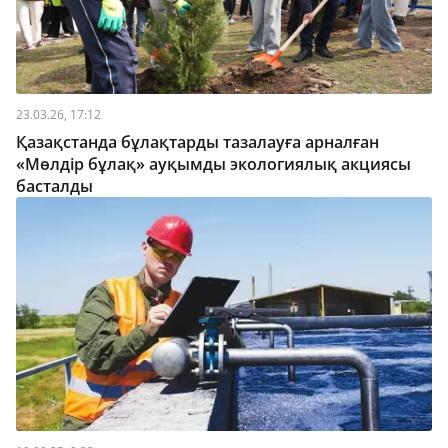
23.03.26, 17:12
Қазақстанда бұлақтарды тазалауға арналған
«Мөлдір бұлақ» ауқымды экологиялық акциясы
басталды