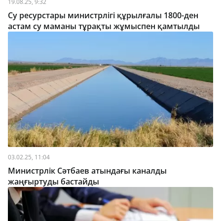
19.08.25, 9:32
Су ресурстары министрлігі құрылғалы 1800-ден
астам су маманы тұрақты жұмыспен қамтылды
03.02.25, 11:04
Министрлік Сәтбаев атындағы каналды
жаңғыртуды бастайды