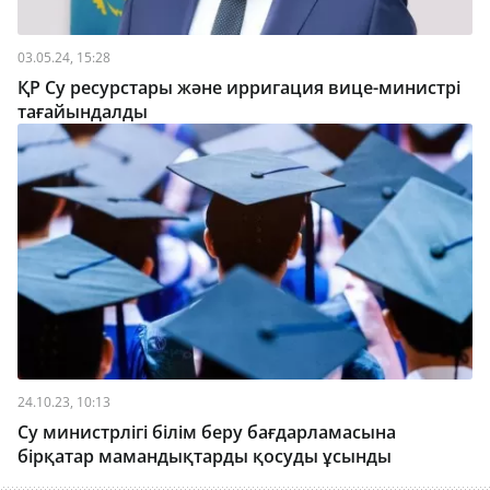
03.05.24, 15:28
ҚР Су ресурстары және ирригация вице-министрі
тағайындалды
24.10.23, 10:13
Су министрлігі білім беру бағдарламасына
бірқатар мамандықтарды қосуды ұсынды