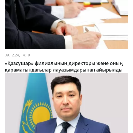
09.12.24, 14:19
«Қазсушар» филиалының директоры және оның
қарамағындағылар лауазымдарынан айырылды