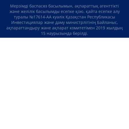
Мерзімді баспасөз басылымын, ақпараттық агенттікті
және желілік басылымды есепке қою, қайта есепке алу
туралы №17614-АА куәлік Қазақстан Республикасы
Инвестициялар және даму министрлігінің Байланыс,
ақпараттандыру және ақпарат комитетімен 2019 жылдың
15 наурызында берілді.
Отандық теле-, радиоарнаны есепке қою туралы
№KZ23VJB00000123 куәлік Қазақстан Республикасы
Инвестициялар және даму министрлігінің Байланыс,
ақпараттандыру және ақпарат комитетімен 2016 жылдың 8
қыркүйегінде берілді.
МАТЕРИАЛДАРДЫ ПАЙДАЛАНУ ТУРАЛЫ КЕЛІСІМ
БІЗ ТУРАЛЫ
БАЙЛАНЫСТАР
ЖОБАЛАР
БОС ЖҰМЫС ОРЫНДАРЫ
РЕЙТИНГТЕР
«Atameken Business» Медиахолдингі
ҚҰПИЯЛЫЛЫҚ САЯСАТЫ