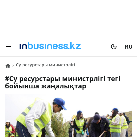
RU
Су ресурстары министрлігі
#
Су ресурстары министрлігі
тегі
бойынша жаңалықтар