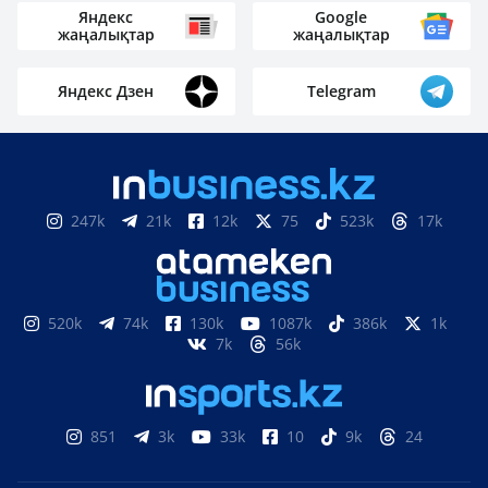
Яндекс
Google
жаңалықтар
жаңалықтар
Яндекс Дзен
Telegram
247k
21k
12k
75
523k
17k
520k
74k
130k
1087k
386k
1k
7k
56k
851
3k
33k
10
9k
24