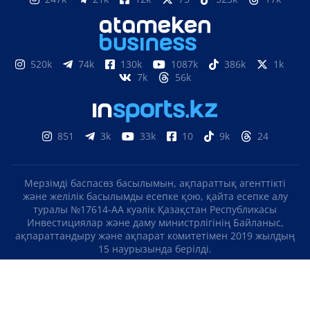
520k
74k
130k
1087k
386k
1k
7k
56k
851
3k
33k
10
9k
24
Мерзімді баспасөз басылымын, ақпараттық агенттікті
және желілік басылымды есепке қою, қайта есепке алу
туралы №17614-АА куәлік Қазақстан Республикасы
Инвестициялар және даму министрлігінің Байланыс,
ақпараттандыру және ақпарат комитетімен 2019 жылдың
15 наурызында берілді.
Отандық теле-, радиоарнаны есепке қою туралы
№KZ23VJB00000123 куәлік Қазақстан Республикасы
Инвестициялар және даму министрлігінің Байланыс,