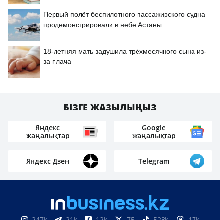
Первый полёт беспилотного пассажирского судна
продемонстрировали в небе Астаны
18-летняя мать задушила трёхмесячного сына из-
за плача
БІЗГЕ ЖАЗЫЛЫҢЫЗ
Яндекс
Google
жаңалықтар
жаңалықтар
Яндекс Дзен
Telegram
247k
21k
12k
75
523k
17k