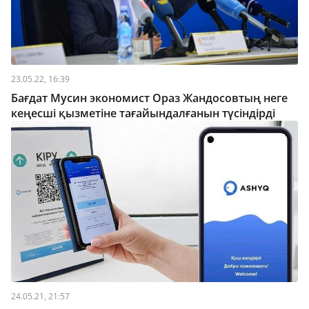
23.05.22, 16:39
Бағдат Мусин экономист Ораз Жандосовтың неге
кеңесші қызметіне тағайындалғанын түсіндірді
24.05.21, 21:57