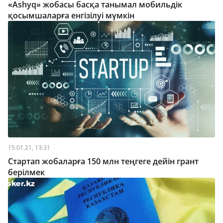
«Ashyq» жобасы басқа танымал мобильдік
қосымшаларға енгізілуі мүмкін
15.01.21, 13:31
Стартап жобаларға 150 млн теңгеге дейін грант
берілмек