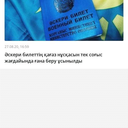
27.08.20, 16:59
Әскери билеттің қағаз нұсқасын тек соғыс
жағдайында ғана беру ұсынылды