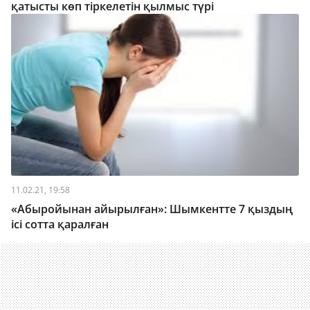
қатысты көп тіркелетін қылмыс түрі
11.02.21, 19:58
«Абыройынан айырылған»: Шымкентте 7 қыздың
ісі сотта қаралған