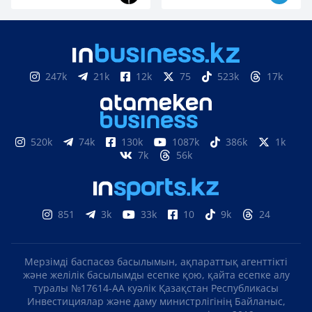
247k
21k
12k
75
523k
17k
520k
74k
130k
1087k
386k
1k
7k
56k
851
3k
33k
10
9k
24
Мерзімді баспасөз басылымын, ақпараттық агенттікті
және желілік басылымды есепке қою, қайта есепке алу
туралы №17614-АА куәлік Қазақстан Республикасы
Инвестициялар және даму министрлігінің Байланыс,