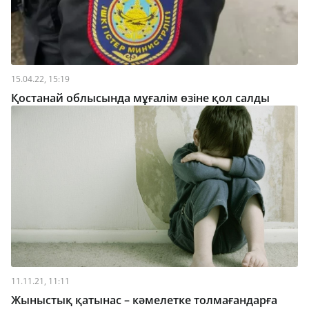
15.04.22, 15:19
Қостанай облысында мұғалім өзіне қол салды
11.11.21, 11:11
Жыныстық қатынас – кәмелетке толмағандарға