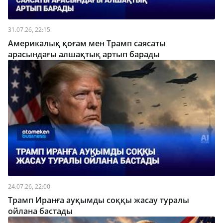
31.07.26, 22:15
Америкалық қоғам мен Трамп саясаты
арасындағы алшақтық артып барады
24.07.26, 22:00
Трамп Иранға ауқымды соққы жасау туралы
ойлана бастады