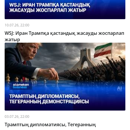
10.07.26, 22:00
WSJ: Иран Трампқа қастандық жасауды жоспарлап
жатыр
03.07.26, 22:00
Трамптың дипломатиясы, Тегеранның