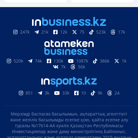
247k
21k
12k
75
523k
17k
520k
74k
130k
1087k
386k
1k
7k
56k
851
3k
33k
10
9k
24
Мерзімді баспасөз басылымын, ақпараттық агенттікті
және желілік басылымды есепке қою, қайта есепке алу
туралы №17614-АА куәлік Қазақстан Республикасы
Инвестициялар және даму министрлігінің Байланыс,
ақпараттандыру және ақпарат комитетімен 2019 жылдың