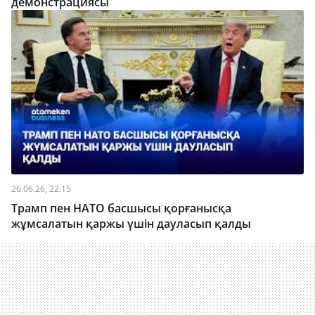
демонстрациясы
26.06.26, 22:15
Трамп пен НАТО басшысы қорғанысқа
жұмсалатын қаржы үшін дауласып қалды