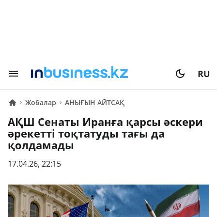
RU
Жобалар
АНЫҒЫН АЙТСАҚ
АҚШ Сенаты Иранға қарсы әскери
әрекетті тоқтатуды тағы да
қолдамады
17.04.26, 22:15