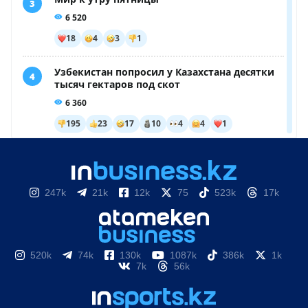
247k
21k
12k
75
523k
17k
520k
74k
130k
1087k
386k
1k
7k
56k