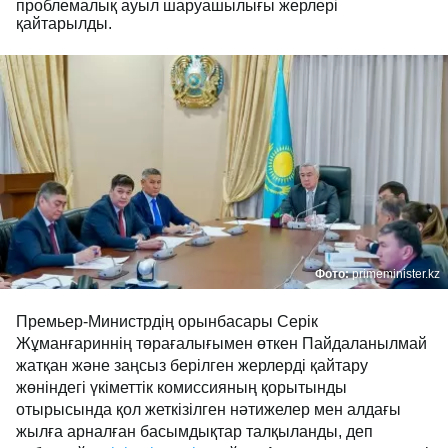
проблемалық ауыл шаруашылығы жерлері
қайтарылды.
Фото:
primeminister.kz
Премьер-Министрдің орынбасары Серік
Жұманғариннің төрағалығымен өткен Пайдаланылмай
жатқан және заңсыз берілген жерлерді қайтару
жөніндегі үкіметтік комиссияның қорытынды
отырысында қол жеткізілген нәтижелер мен алдағы
жылға арналған басымдықтар талқыланды, деп