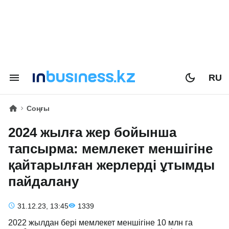
RU
Соңғы
2024 жылға жер бойынша
тапсырма: мемлекет меншігіне
қайтарылған жерлерді ұтымды
пайдалану
31.12.23, 13:45
1339
2022 жылдан бері мемлекет меншігіне 10 млн га