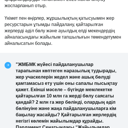
жоспарланып отыр.
Үкімет пен өңірлер, жұршылықтың қатысуымен жер
ресурстарын ұтымды пайдалану, қайтарылған
жерлерді әділ бөлу және ауылдық елді мекендердің
айналасындағы жайылым тапшылығын төмендетумен
айналысатын болады.
"ЖМБМК жүйесі пайдаланушылар
тарапынан көптеген наразылық тудырады,
жер учаскелерін жедел және ашық бөлуді
қамтамасыз ету үшін оны сапалы пысықтау
қажет. Екінші мәселе – бүгінде мемлекетке
қайтарылған 10 млн га жерді бөлу саясаты
қандай? 2 млн га жер бөлінді, олардың әділ
бөлінуіне және жаңа пайдаланушыларға кім
бақылау жасайды? Қайтарылған жерлердің
негізгі көлемін жайылымдар құрайды.
Парламент Сенатындағы “Жайылымдар