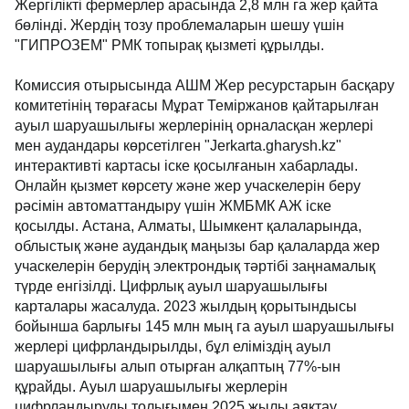
Жергілікті фермерлер арасында 2,8 млн га жер қайта
бөлінді. Жердің тозу проблемаларын шешу үшін
"ГИПРОЗЕМ" РМК топырақ қызметі құрылды.
Комиссия отырысында АШМ Жер ресурстарын басқару
комитетінің төрағасы Мұрат Теміржанов қайтарылған
ауыл шаруашылығы жерлерінің орналасқан жерлері
мен аудандары көрсетілген "Jerkarta.gharysh.kz"
интерактивті картасы іске қосылғанын хабарлады.
Онлайн қызмет көрсету және жер учаскелерін беру
рәсімін автоматтандыру үшін ЖМБМК АЖ іске
қосылды. Астана, Алматы, Шымкент қалаларында,
облыстық және аудандық маңызы бар қалаларда жер
учаскелерін берудің электрондық тәртібі заңнамалық
түрде енгізілді. Цифрлық ауыл шаруашылығы
карталары жасалуда. 2023 жылдың қорытындысы
бойынша барлығы 145 млн мың га ауыл шаруашылығы
жерлері цифрландырылды, бұл еліміздің ауыл
шаруашылығы алып отырған алқаптың 77%-ын
құрайды. Ауыл шаруашылығы жерлерін
цифрландыруды толығымен 2025 жылы аяқтау