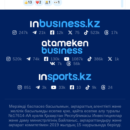
247k
21k
12k
75
523k
17k
520k
74k
130k
1087k
386k
1k
7k
56k
851
3k
33k
10
9k
24
Мерзімді баспасөз басылымын, ақпараттық агенттікті және
желілік басылымды есепке қою, қайта есепке алу туралы
№17614-АА куәлік Қазақстан Республикасы Инвестициялар
және даму министрлігінің Байланыс, ақпараттандыру және
ақпарат комитетімен 2019 жылдың 15 наурызында берілді.