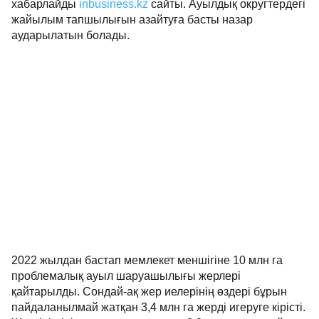
хабарлайды
inbusiness.kz
сайты. Ауылдық округтердегі
жайылым тапшылығын азайтуға басты назар
аударылатын болады.
2022 жылдан бастап мемлекет меншігіне 10 млн га
проблемалық ауыл шаруашылығы жерлері
қайтарылды. Сондай-ақ жер иелерінің өздері бұрын
пайдаланылмай жатқан 3,4 млн га жерді игеруге кірісті.