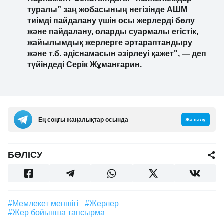
туралы” заң жобасының негізінде АШМ
тиімді пайдалану үшін осы жерлерді бөлу
және пайдалану, оларды суармалы егістік,
жайылымдық жерлерге әртараптандыру
және т.б. әдіснамасын әзірлеуі қажет", — деп
түйіндеді Серік Жұманғарин.
Ең соңғы жаңалықтар осында
Жазылу
БӨЛІСУ
#мемлекет меншігі
#жерлер
#жер бойынша тапсырма