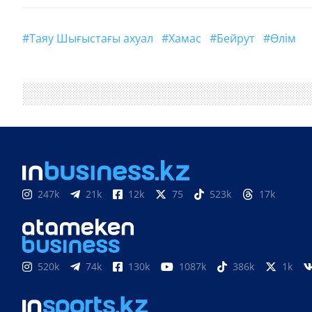
#Таяу Шығыстағы ахуал
#Хамас
#Бейрут
#өлім
247k
21k
12k
75
523k
17k
520k
74k
130k
1087k
386k
1k