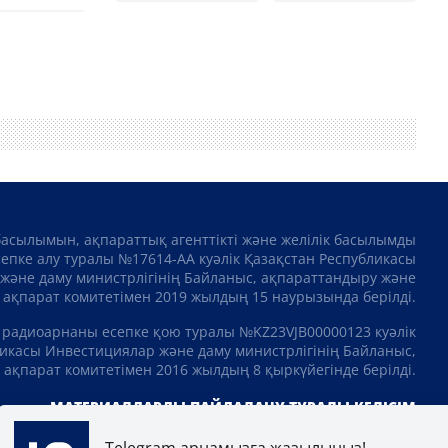
басылымын, ақпараттық агенттікті және желілік басылымды
сепке алу туралы №17614-АА куәлік Қазақстан Республикасы
және даму министрлігінің Байланыс, ақпараттандыру және
ақпарат комитетімен 2019 жылдың 15 наурызында берілді.
 радиоарнаны есепке қою туралы №KZ23VJB00000123 куәлік
икасы Инвестициялар және даму министрлігінің Байланыс,
ақпарат комитетімен 2016 жылдың 8 қыркүйегінде берілді.
МАТЕРИАЛДАРДЫ ПАЙДАЛАНУ ТУРАЛЫ КЕЛІСІМ
Telegram арнамызға жазылыңыз!
АНЫСТАР
ЖОБАЛАР
БОС ЖҰМЫС ОРЫНДАРЫ
РЕЙТИНГТЕР