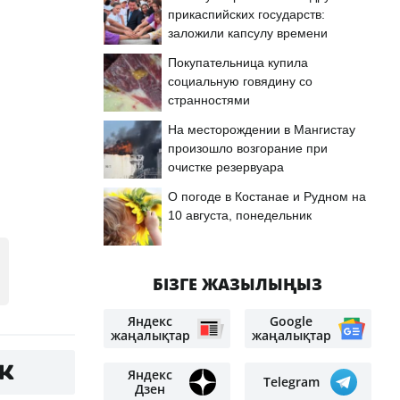
прикаспийских государств:
заложили капсулу времени
Покупательница купила
социальную говядину со
странностями
На месторождении в Мангистау
м
произошло возгорание при
очистке резервуара
О погоде в Костанае и Рудном на
10 августа, понедельник
БІЗГЕ ЖАЗЫЛЫҢЫЗ
Яндекс
Google
жаңалықтар
жаңалықтар
Яндекс
Telegram
Дзен