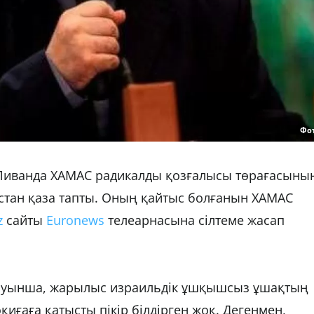
Фо
і Ливанда ХАМАС радикалды қозғалысы төрағасыны
тан қаза тапты. Оның қайтыс болғанын ХАМАС
z
сайты
Euronews
телеарнасына сілтеме жасап
ауынша, жарылыс израильдік ұшқышсыз ұшақтың
иғаға қатысты пікір білдірген жоқ. Дегенмен,