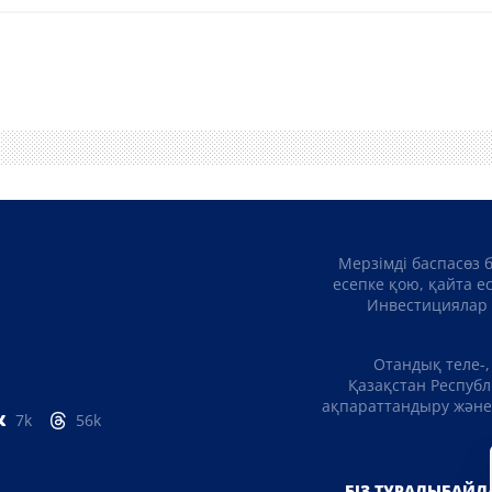
Мерзімді баспасөз 
есепке қою, қайта е
Инвестициялар 
Отандық теле-,
Қазақстан Республ
ақпараттандыру және 
7k
56k
БІЗ ТУРАЛЫ
БАЙЛ