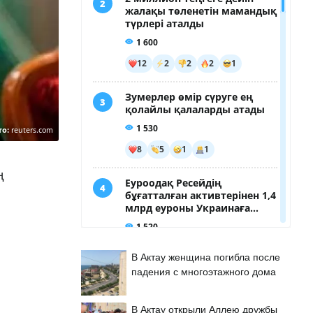
то:
reuters.com
ң
В Актау женщина погибла после
падения с многоэтажного дома
В Актау открыли Аллею дружбы