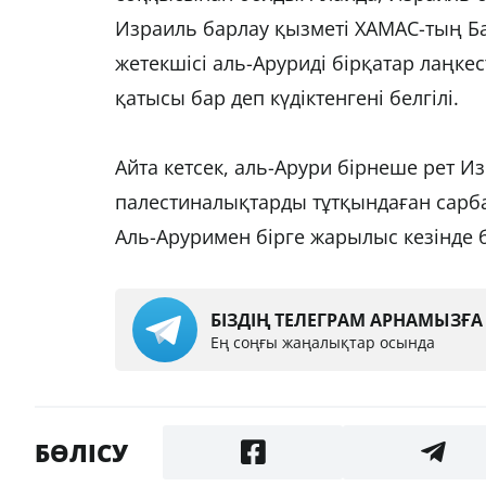
Израиль барлау қызметі ХАМАС-тың Ба
жетекшісі аль-Аруриді бірқатар лаңке
қатысы бар деп күдіктенгені белгілі.
Айта кетсек, аль-Арури бірнеше рет И
палестиналықтарды тұтқындаған сарба
Аль-Аруримен бірге жарылыс кезінде б
БІЗДІҢ ТЕЛЕГРАМ АРНАМЫЗҒ
Ең соңғы жаңалықтар осында
БӨЛІСУ