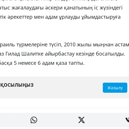
тыс жағалаудағы әскери қанатының іс жүзіндегі
стік әрекеттер мен адам ұрлауды ұйымдастыруға
зраиль түрмелеріне түсіп, 2010 жылы мыңнан аста
з Гилад Шалитке айырбастау кезінде босатылды.
асқа 5 немесе 6 адам қаза тапты.
А ҚОСЫЛЫҢЫЗ
Жазылу