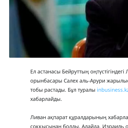
Ел астанасы Бейруттың оңтүстігіндег
орынбасары Салех аль-Арури жарылыс
тобы растады. Бұл туралы
inbusiness.k
хабарлайды.
Ливан ақпарат құралдарының хабарл
соққысынан болды. Алайда, Израиль оқ