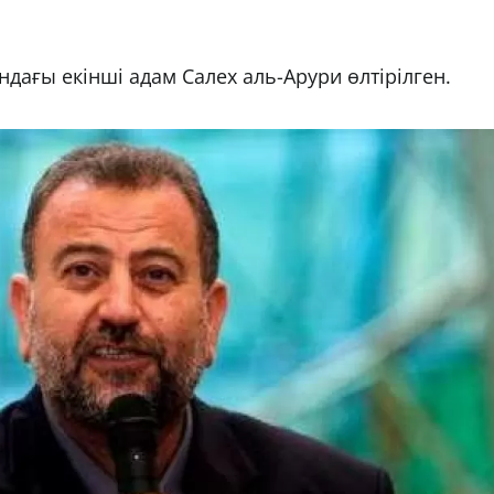
ғы екінші адам Салех аль-Арури өлтірілген.