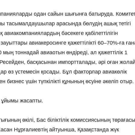
омпанияларды одан сайын шығынға батыруда. Комите
ы тасымалдаушылар арасында бөлудің ашық тетігі
қ авиакомпаниялардың бәсекеге қабілеттілігін
зауыттары авиакеросинге қажеттілікті 60–70%-ға ған
0 мың тоннадай авиаотын өндіреді, ал қажеттілік 1
 Ресейден, басқасынан импортталады, әрі оған жола
р өз үстемесін қосады. Бұл факторлар авиакөлік
 бизнес үшін түпкілікті құнының өсуіне әкеліп отыр.
р ұйымы жасапты.
ғының өкілі, Бас біліктілік комиссиясының төрағасы
асан Нұрғалиевтің айтуынша, Қазақстанда жүк