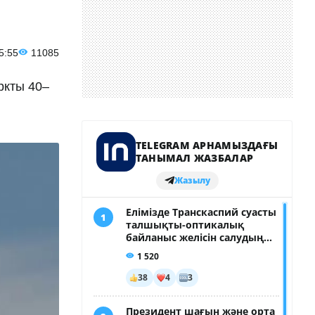
5:55
11085
ркты 40–