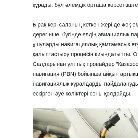
құрады, бұл әлемдік орташа көрсеткішт
Бірақ кері саланың кеткен жері де жоқ 
дерегінше, бүгінде елдің авиациялық пар
ұшуларды навигациялық қамтамасыз ету
қалыптастыру процесін қиындатыпты. Оны
Салдарынан ұлттық провайдер "Қазаэро
навигация (PBN) бойынша айқын артықш
навигациялық құралдарды пайдалануды
ескірген әуе көліктері соны қолдайды.