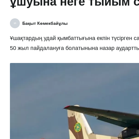
ұшуына неге тыйым 
Бақыт Көмекбайұлы
Ұшақтардың удай қымбаттығына екпін түсірген 
50 жыл пайдалануға болатынына назар аудартт