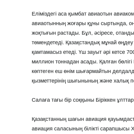
Еліміздегі аса қымбат авиаотын авиак
авиаотынның жоғары құны сыртында, он
жоқтығын растады. Бұл, әсіресе, отанды
төмендетеді. Қазақстандық мұнай өңдеу 
қамтамасыз етеді. Үш зауыт әрі кетсе 70
миллион тоннадан асады. Қалған бөлігі
көптеген еш өнім шығармайтын делдалда
қызметтерінің шығынының және халық пен
Салаға тағы бір соққыны Біріккен ұлтта
Қазақстанның шағын авиация қауымдасты
авиация саласының білікті сарапшысы Х