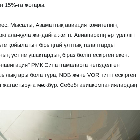
ен 15%-ға жоғары.
емес. Мысалы, Азаматтық авиация комитетінің
кі ала-құла жағдайға жетті. Авиапарктің әртүрлілігі
ге қойылатын бірыңғай ұлттық талаптарды
ң үстіне ұшақтардың біраз бөлігі ескірген екен.
навигация" РМК Сипаттамаларға негізделген
ылықтары бола тұра, NDB және VOR типті ескірген
 жағастыруға мәжбүр. Себебі авиакомпаниялардың