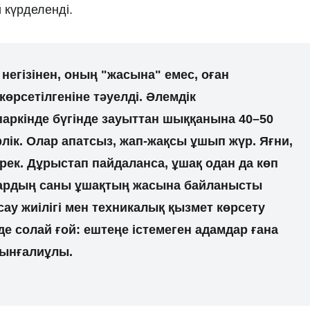
 күрделенді.
 негізінен, оның "жасына" емес, оған
өрсетілгеніне тәуелді. Әлемдік
ркінде бүгінде зауыттан шыққанына 40–50
лік. Олар апатсыз, жап-жақсы ұшып жүр. Яғни,
рек. Дұрыстап пайдаланса, ұшақ одан да көп
лардың саны ұшақтың жасына байланысты
сау жиілігі мен техникалық қызмет көрсету
рде солай ғой: ештеңе істемеген адамдар ғана
ағынғалиұлы.