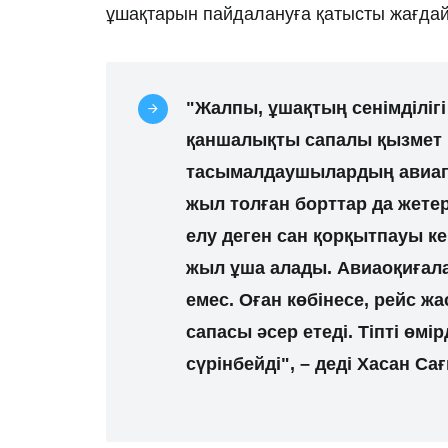
ұшақтарын пайдалануға қатысты жағдай
"Жалпы, ұшақтың сенімділігі
қаншалықты сапалы қызмет к
тасымалдаушылардың авиапа
жыл толған борттар да жетер
елу деген сан қорқытпауы ке
жыл ұша алады. Авиаоқиға
емес. Оған көбінесе, рейс жа
сапасы әсер етеді. Тіпті өмі
сүрінбейді", – деді Хасан С