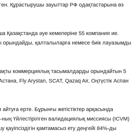
лген. Құрастырушы зауыттар РФ одақтастарына өз
 Қазақстанда әуе кемелеріне 55 компания ие.
ы орындайды, қалталыларға немесе биік лауазымды
ұрақты коммерциялық тасымалдарды орындайтын 5
тана, Fly Arystan, SCAT, Qazaq Air, Оңтүстік Аспан
айтуға ерте. Бұрынғы жетістіктер арқасында
ның Үйлестірілген валидациялық миссиясы (ICVM)
у қауіпсіздігін қамтамасыз ету деңгейі 84%-ды