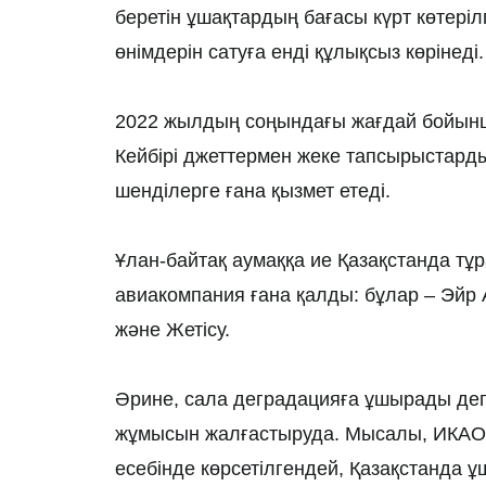
беретін ұшақтардың бағасы күрт көтері
өнімдерін сатуға енді құлықсыз көрінеді.
2022 жылдың соңындағы жағдай бойынша
Кейбірі джеттермен жеке тапсырыстард
шенділерге ғана қызмет етеді.
Ұлан-байтақ аумаққа ие Қазақстанда т
авиакомпания ғана қалды: бұлар – Эйр Ас
және Жетісу.
Әрине, сала деградацияға ұшырады деп 
жұмысын жалғастыруда. Мысалы, ИКАО-
есебінде көрсетілгендей, Қазақстанда ұш