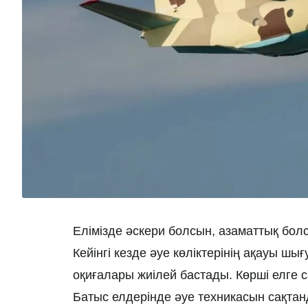
Елімізде әскери болсын, азаматтық болс
Кейінгі кезде әуе көліктерінің ақауы шы
оқиғалары жиілей бастады. Көрші елге 
Батыс елдерінде әуе техникасын сақтан