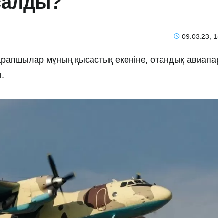
салды?
09.03.23, 1
сарапшылар мұның қысастық екеніне, отандық авиапа
ы.