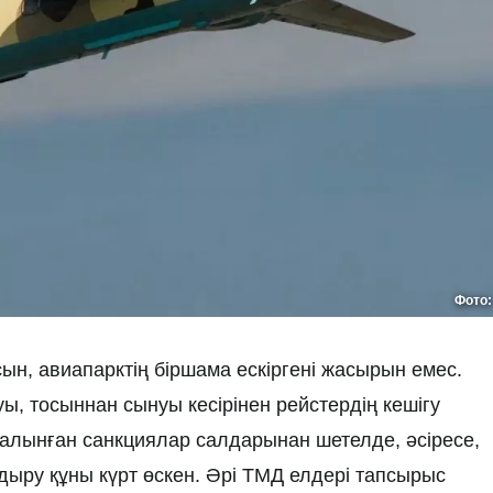
Фото
ын, авиапарктің біршама ескіргені жасырын емес.
ғуы, тосыннан сынуы кесірінен рейстердің кешігу
салынған санкциялар салдарынан шетелде, әсіресе,
дыру құны күрт өскен. Әрі ТМД елдері тапсырыс