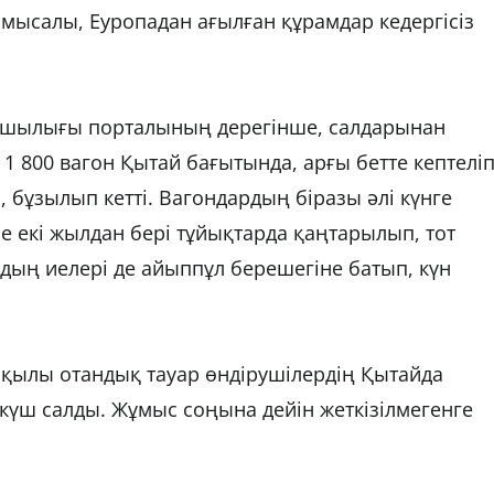
мысалы, Еуропадан ағылған құрамдар кедергісіз
ашылығы порталының дерегінше, салдарынан
 1 800 вагон Қытай бағытында, арғы бетте кептелі
, бұзылып кетті. Вагондардың біразы әлі күнге
е екі жылдан бері тұйықтарда қаңтарылып, тот
дың иелері де айыппұл берешегіне батып, күн
арқылы отандық тауар өндірушілердің Қытайда
 күш салды. Жұмыс соңына дейін жеткізілмегенге