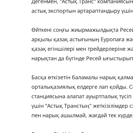
Дегенмен, "Астық Транс" компаниясы
астық экспортын әртараптандыру үш
Өйткені соңғы жиырмажылдықта Ресей 
арқылы қазақ астығының Еуропаға жән
қазақ егіншілері мен трейдерлеріне 
нарықтан да бүгінде Ресей ығыстыры
Басқа өткізетін баламалы нарық қалм
орталықазиялық елдерге лап қойды. С
станциясына алапат ауыртпалық түсіп 
үшін "Астық Транстың" жеткізілімдер с
пен нарық ашылмай, жағдай тек күрдел