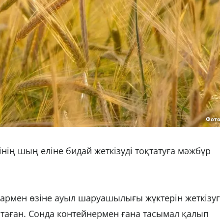
Фото
нің шың еліне бидай жеткізуді тоқтатуға мәжбүр
армен өзіне ауыл шаруашылығы жүктерін жеткізу
таған. Сонда контейнермен ғана тасымал қалып