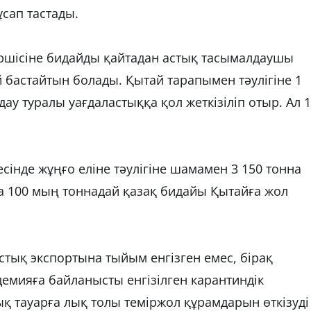
ұсап тастады.
өршісіне бидайды қайтадан астық тасымалдаушы
 бастайтын болады. Қытай тарапымен тәулігіне 1
 туралы уағдаластыққа қол жеткізіліп отыр. Ал 1
інде жұңғо еліне тәулігіне шамамен 3 150 тонна
на 100 мың тоннадай қазақ бидайы Қытайға жол
стық экспортына тыйым енгізген емес, бірақ
емияға байланысты енгізілген карантиндік
қ тауарға лық толы теміржол құрамдарын өткізуді