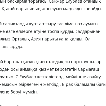
ның басқарма төрағасы Санжар Елубаев отандық
ін Қытай нарығының ашылуын маңызды санайды.
салықтарды күрт арттыру тәсілімен өз аумағы
е өзге елдерге өтуіне тоспа құрды, салдарынан
жалғыз Орталық Азия нарығы ғана қалды. Ол
п шығаруда.
ай бара жатқандықтан отандық экспорттаушылар
одан осы аймаққа қызмет көрсететін Сарыағаш
жатыр. С.Елубаев кептелістерді мейлінше азайту
хемасын әзірлегенін жеткізді. Бірақ баламалы бағ
ене беруі мүмкін.