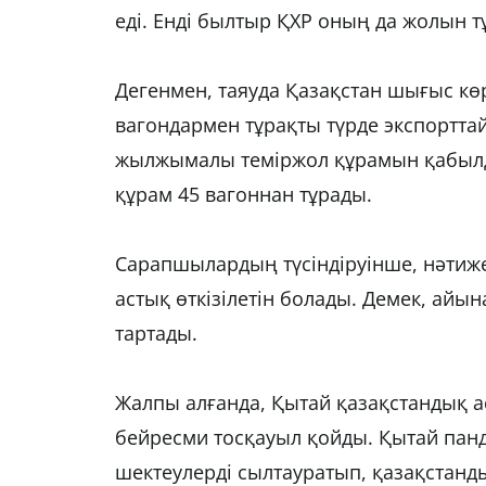
еді. Енді былтыр ҚХР оның да жолын т
Дегенмен, таяуда Қазақстан шығыс к
вагондармен тұрақты түрде экспорттай
жылжымалы теміржол құрамын қабылдау
құрам 45 вагоннан тұрады.
Сарапшылардың түсіндіруінше, нәтижес
астық өткізілетін болады. Демек, айы
тартады.
Жалпы алғанда, Қытай қазақстандық а
бейресми тосқауыл қойды. Қытай панд
шектеулерді сылтауратып, қазақстанды