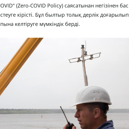
VID" (Zero-COVID Policy) саясатынан негізінен бас
стеуге кірісті. Бұл былтыр толық дерлік доғарылып
лпына келтіруге мүмкіндік берді.