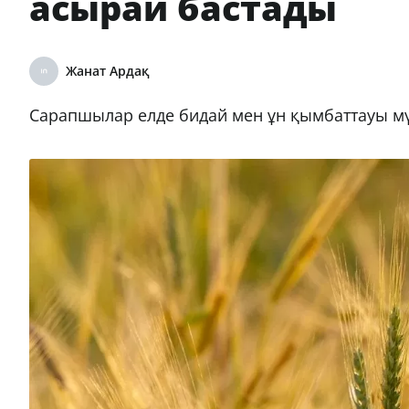
асырай бастады
Жанат Ардақ
Сарапшылар елде бидай мен ұн қымбаттауы м