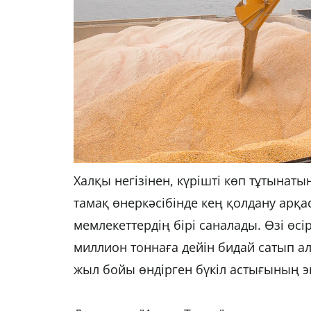
Халқы негізінен, күрішті көп тұтынат
тамақ өнеркәсібінде кең қолдану арқ
мемлекеттердің бірі саналады. Өзі өс
миллион тоннаға дейін бидай сатып 
жыл бойы өндірген бүкіл астығының эк