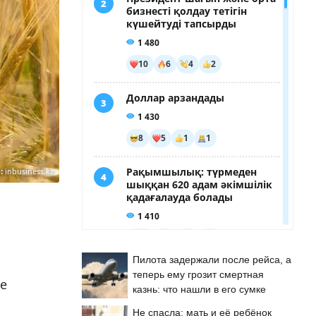
:
inbusiness.kz
Пилота задержали после рейса, а
теперь ему грозит смертная
ге
казнь: что нашли в его сумке
Не спасла: мать и её ребёнок