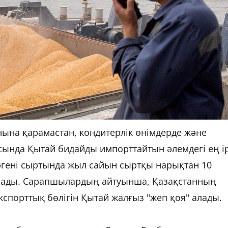
ынына қарамастан, кондитерлік өнімдерде және
асында Қытай бидайды импорттайтын әлемдегі ең ір
іргені сыртында жыл сайын сыртқы нарықтан 10
алады. Сарапшылардың айтуынша, Қазақстанның
спорттық бөлігін Қытай жалғыз "жеп қоя" алады.