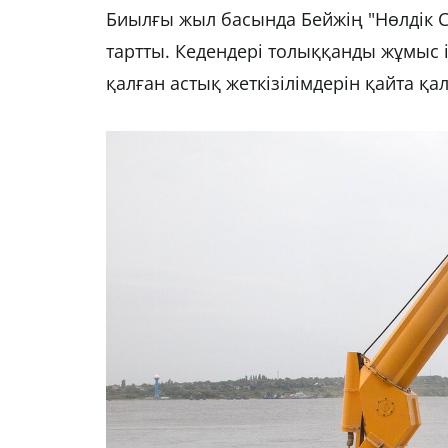
Биылғы жыл басында Бейжің "Нөлдік CO
тартты. Кедендері толыққанды жұмыс і
қалған астық жеткізілімдерін қайта қа