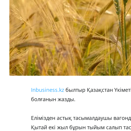
Inbusiness.kz
былтыр Қазақстан Үкіметі
болғанын жазды.
Елімізден астық тасымалдаушы вагонд
Қытай екі жыл бұрын тыйым салып тас