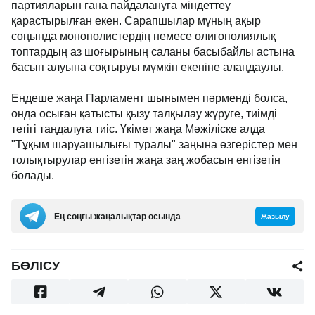
партияларын ғана пайдалануға міндеттеу
қарастырылған екен. Сарапшылар мұның ақыр
соңында монополистердің немесе олигополиялық
топтардың аз шоғырының саланы басыбайлы астына
басып алуына соқтыруы мүмкін екеніне алаңдаулы.
Ендеше жаңа Парламент шынымен пәрменді болса,
онда осыған қатысты қызу талқылау жүруге, тиімді
тетігі таңдалуға тиіс. Үкімет жаңа Мәжіліске алда
"Тұқым шаруашылығы туралы" заңына өзгерістер мен
толықтырулар енгізетін жаңа заң жобасын енгізетін
болады.
Ең соңғы жаңалықтар осында
Жазылу
БӨЛІСУ