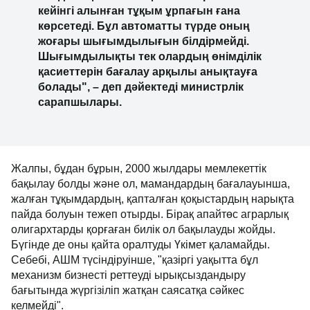
кейінгі алынған тұқым ұрпағын ғана
көрсетеді. Бұл автоматты түрде оның
жоғары шығымдылығын білдірмейді.
Шығымдылықты тек олардың өнімділік
қасиеттерін бағалау арқылы анықтауға
болады", – деп дәйектеді министрлік
сарапшылары.
Жалпы, бұдан бұрын, 2000 жылдары мемлекеттік
бақылау болды және ол, мамандардың бағалауынша,
жалған тұқымдардың, қапталған қоқыстардың нарықта
пайда болуын тежеп отырды. Бірақ апайтөс аграрлық
олигархтарды қорғаған билік ол бақылауды жойды.
Бүгінде де оны қайта оралтуды Үкімет қаламайды.
Себебі, АШМ түсіндіруінше, "қазіргі уақытта бұл
механизм бизнесті реттеуді ырықсыздандыру
бағытында жүргізіліп жатқан саясатқа сәйкес
келмейді".