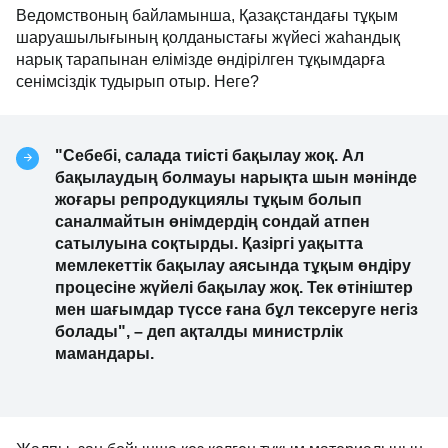
Ведомствоның байламынша, Қазақстандағы тұқым
шаруашылығының қолданыстағы жүйесі жаһандық
нарық тарапынан елімізде өндірілген тұқымдарға
сенімсіздік тудырып отыр. Неге?
"Себебі, салада тиісті бақылау жоқ. Ал
бақылаудың болмауы нарықта шын мәнінде
жоғары репродукциялы тұқым болып
саналмайтын өнімдердің сондай атпен
сатылуына соқтырды. Қазіргі уақытта
мемлекеттік бақылау аясында тұқым өндіру
процесіне жүйелі бақылау жоқ. Тек өтініштер
мен шағымдар түссе ғана бұл тексеруге негіз
болады", – деп ақталды министрлік
мамандары.