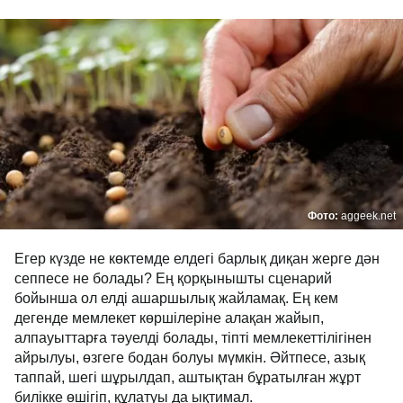
Фото:
aggeek.net
Егер күзде не көктемде елдегі барлық диқан жерге дән
сеппесе не болады? Ең қорқынышты сценарий
бойынша ол елді ашаршылық жайламақ. Ең кем
дегенде мемлекет көршілеріне алақан жайып,
алпауыттарға тәуелді болады, тіпті мемлекеттілігінен
айрылуы, өзгеге бодан болуы мүмкін. Әйтпесе, азық
таппай, шегі шұрылдап, аштықтан бұратылған жұрт
билікке өшігіп, құлатуы да ықтимал.