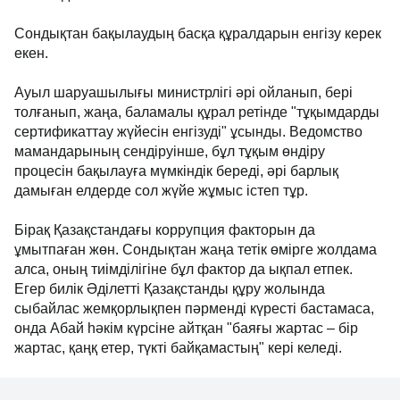
Сондықтан бақылаудың басқа құралдарын енгізу керек
екен.
Ауыл шаруашылығы министрлігі әрі ойланып, бері
толғанып, жаңа, баламалы құрал ретінде "тұқымдарды
сертификаттау жүйесін енгізуді" ұсынды. Ведомство
мамандарының сендіруінше, бұл тұқым өндіру
процесін бақылауға мүмкіндік береді, әрі барлық
дамыған елдерде сол жүйе жұмыс істеп тұр.
Бірақ Қазақстандағы коррупция факторын да
ұмытпаған жөн. Сондықтан жаңа тетік өмірге жолдама
алса, оның тиімділігіне бұл фактор да ықпал етпек.
Егер билік Әділетті Қазақстанды құру жолында
сыбайлас жемқорлықпен пәрменді күресті бастамаса,
онда Абай һәкім күрсіне айтқан "баяғы жартас – бір
жартас, қаңқ етер, түкті байқамастың" кері келеді.