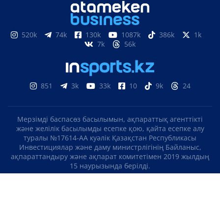
520k
74k
130k
1087k
386k
1k
7k
56k
851
3k
33k
10
9k
24
Мерзімді баспасөз басылымын, ақпараттық агенттікті
және желілік басылымды есепке қою, қайта есепке алу
туралы №17614-АА куәлік Қазақстан Республикасы
Инвестициялар және даму министрлігінің Байланыс,
ақпараттандыру және ақпарат комитетімен 2019 жылдың
15 наурызында берілді.
Отандық теле-, радиоарнаны есепке қою туралы
№KZ23VJB00000123 куәлік Қазақстан Республикасы
Инвестициялар және даму министрлігінің Байланыс,
ақпараттандыру және ақпарат комитетімен 2016 жылдың 8