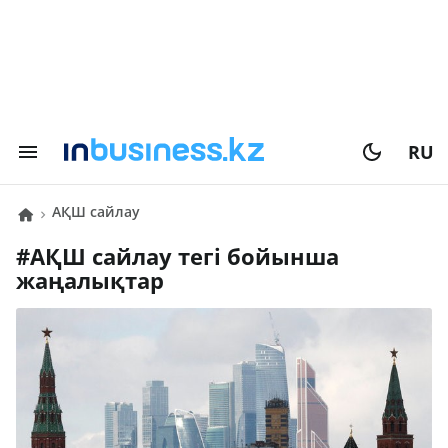
RU
АҚШ сайлау
#
АҚШ сайлау
тегі бойынша
жаңалықтар