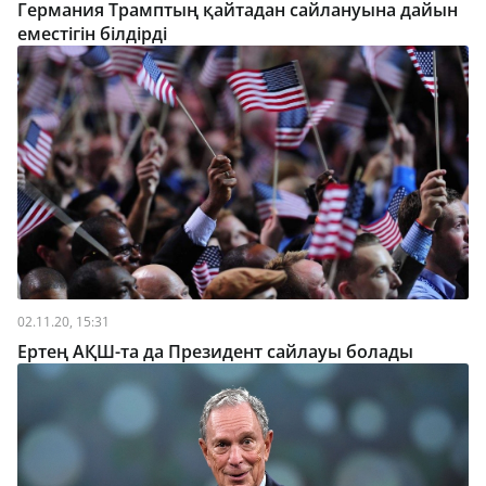
Германия Трамптың қайтадан сайлануына дайын
еместігін білдірді
02.11.20, 15:31
Ертең АҚШ-та да Президент сайлауы болады