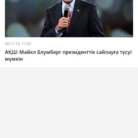
08.11.19, 11:00
АҚШ: Майкл Блумберг президенттік сайлауға түсуі
мүмкін