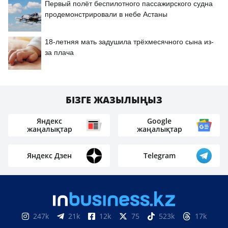
Первый полёт беспилотного пассажирского судна
продемонстрировали в небе Астаны
18-летняя мать задушила трёхмесячного сына из-
за плача
БІЗГЕ ЖАЗЫЛЫҢЫЗ
Яндекс
Google
жаңалықтар
жаңалықтар
Яндекс Дзен
Telegram
247k
21k
12k
75
523k
17k