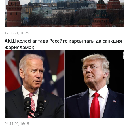
17.03.21, 10:29
АҚШ келесі аптада Ресейге қарсы тағы да санкция
жарияламақ
04.11.20, 16:15