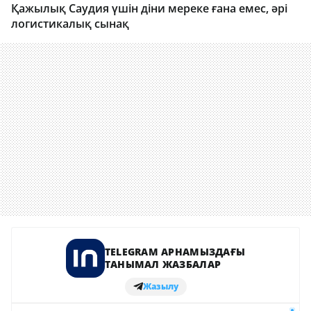
Қажылық Саудия үшін діни мереке ғана емес, әрі
логистикалық сынақ