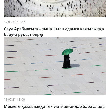
09.04.22, 13:07
Сауд Арабиясы жылына 1 млн адамға қажылыққа
баруға рұқсат берді
18.07.21, 13:00
Меккеге қажылыққа тек екпе алғандар бара алады