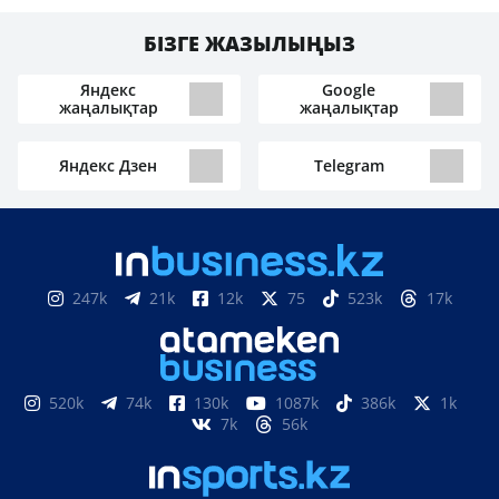
БІЗГЕ ЖАЗЫЛЫҢЫЗ
Яндекс
Google
жаңалықтар
жаңалықтар
Яндекс Дзен
Telegram
247k
21k
12k
75
523k
17k
520k
74k
130k
1087k
386k
1k
7k
56k