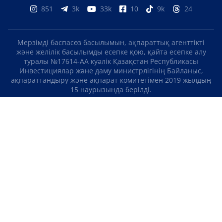
851
3k
33k
10
9k
24
Мерзімді баспасөз басылымын, ақпараттық агенттікті
және желілік басылымды есепке қою, қайта есепке алу
туралы №17614-АА куәлік Қазақстан Республикасы
Инвестициялар және даму министрлігінің Байланыс,
ақпараттандыру және ақпарат комитетімен 2019 жылдың
15 наурызында берілді.
Отандық теле-, радиоарнаны есепке қою туралы
№KZ23VJB00000123 куәлік Қазақстан Республикасы
Инвестициялар және даму министрлігінің Байланыс,
ақпараттандыру және ақпарат комитетімен 2016 жылдың 8
қыркүйегінде берілді.
МАТЕРИАЛДАРДЫ ПАЙДАЛАНУ ТУРАЛЫ КЕЛІСІМ
БІЗ ТУРАЛЫ
БАЙЛАНЫСТАР
ЖОБАЛАР
БОС ЖҰМЫС ОРЫНДАРЫ
РЕЙТИНГТЕР