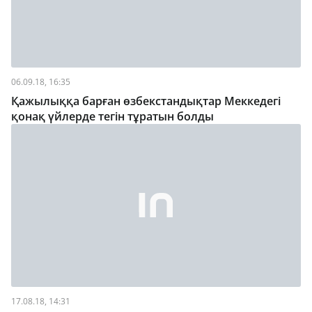
06.09.18, 16:35
Қажылыққа барған өзбекстандықтар Меккедегі
қонақ үйлерде тегін тұратын болды
17.08.18, 14:31