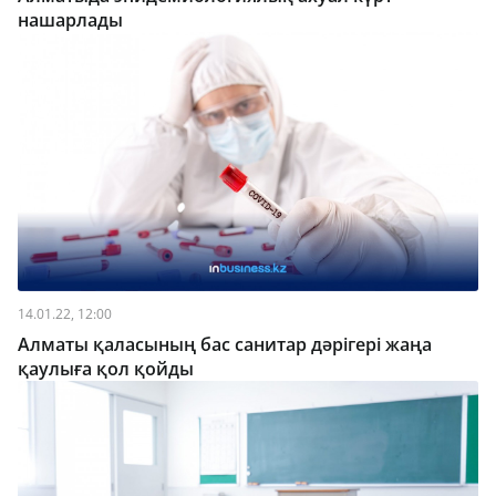
нашарлады
14.01.22, 12:00
Алматы қаласының бас санитар дәрігері жаңа
қаулыға қол қойды