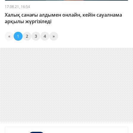
17.08.21, 16:54
Халық санағы алдымен онлайн, кейін сауалнама
арқылы жүргізіледі
«
1
2
3
4
»