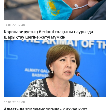
14.01.22, 12:48
Коронавирустың бесінші толқыны наурызда
шарықтау шегіне жетуі мүмкін
14.01.22, 12:08
Алматыда эпидемиологиялық ахуал күрт