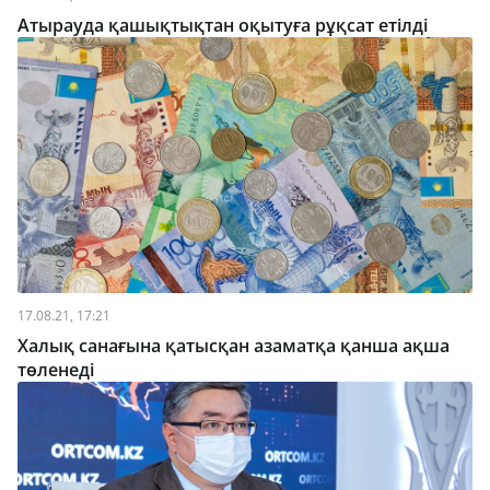
Атырауда қашықтықтан оқытуға рұқсат етілді
17.08.21, 17:21
Халық санағына қатысқан азаматқа қанша ақша
төленеді