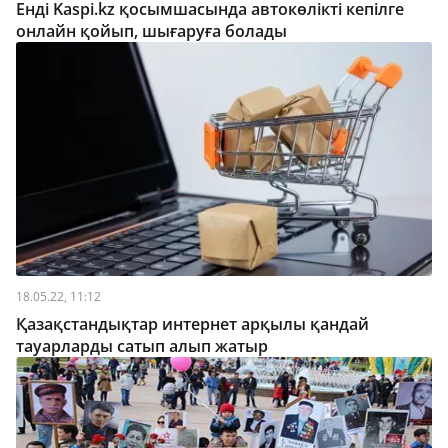
Енді Kaspi.kz қосымшасында автокөлікті кепілге
онлайн қойып, шығаруға болады
18.05.22, 11:12
Қазақстандықтар интернет арқылы қандай
тауарларды сатып алып жатыр