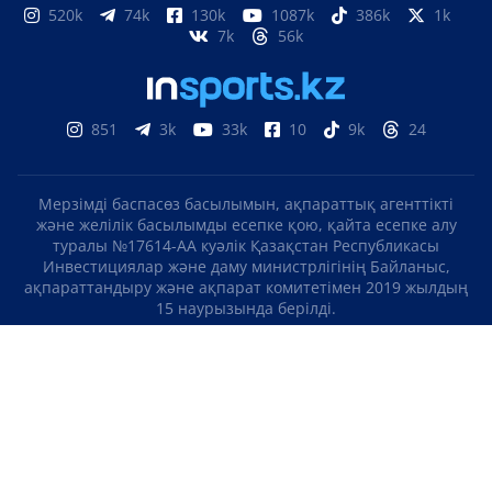
520k
74k
130k
1087k
386k
1k
7k
56k
851
3k
33k
10
9k
24
Мерзімді баспасөз басылымын, ақпараттық агенттікті
және желілік басылымды есепке қою, қайта есепке алу
туралы №17614-АА куәлік Қазақстан Республикасы
Инвестициялар және даму министрлігінің Байланыс,
ақпараттандыру және ақпарат комитетімен 2019 жылдың
15 наурызында берілді.
Отандық теле-, радиоарнаны есепке қою туралы
№KZ23VJB00000123 куәлік Қазақстан Республикасы
Инвестициялар және даму министрлігінің Байланыс,
ақпараттандыру және ақпарат комитетімен 2016 жылдың 8
қыркүйегінде берілді.
МАТЕРИАЛДАРДЫ ПАЙДАЛАНУ ТУРАЛЫ КЕЛІСІМ