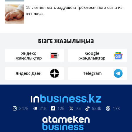
18-летняя мать задушила трёхмесячного сына из-
за плача
БІЗГЕ ЖАЗЫЛЫҢЫЗ
Яндекс
Google
жаңалықтар
жаңалықтар
Яндекс Дзен
Telegram
247k
21k
12k
75
523k
17k