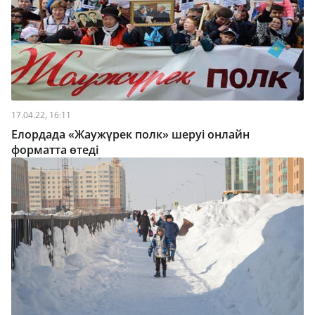
17.04.22, 16:11
Елордада «Жаужүрек полк» шеруі онлайн
форматта өтеді