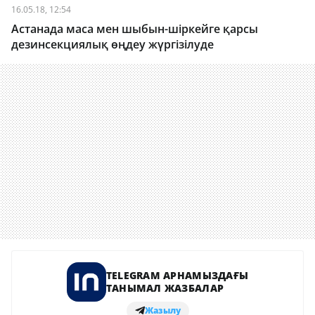
16.05.18, 12:54
Астанада маса мен шыбын-шіркейге қарсы
дезинсекциялық өңдеу жүргізілуде