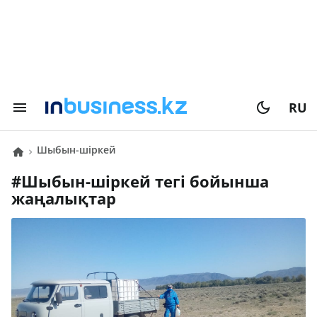
RU
шыбын-шіркей
#
шыбын-шіркей
тегі бойынша
жаңалықтар