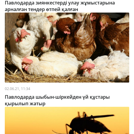
Павлодарда зиянкестерді улау жұмыстарына
арналған тендер өтпей қалған
02.06.21, 11:34
Павлодарда шыбын-шіркейден үй құстары
қырылып жатыр