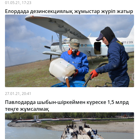
01.05.21, 17:23
Елордада дезинсекциялық жұмыстар жүріп жатыр
27.01.21, 20:41
Павлодарда шыбын-шіркеймен күреске 1,5 млрд
теңге жұмсалмақ