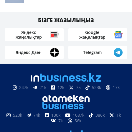
БІЗГЕ ЖАЗЫЛЫҢЫЗ
Яндекс
Google
жаңалықтар
жаңалықтар
Яндекс Дзен
Telegram
247k
21k
12k
75
523k
17k
520k
74k
130k
1087k
386k
1k
7k
56k