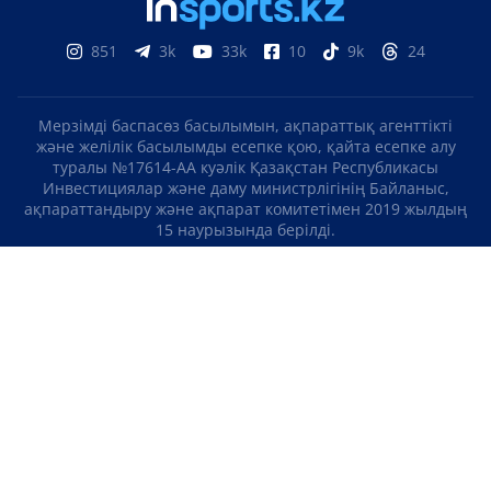
851
3k
33k
10
9k
24
Мерзімді баспасөз басылымын, ақпараттық агенттікті
және желілік басылымды есепке қою, қайта есепке алу
туралы №17614-АА куәлік Қазақстан Республикасы
Инвестициялар және даму министрлігінің Байланыс,
ақпараттандыру және ақпарат комитетімен 2019 жылдың
15 наурызында берілді.
Отандық теле-, радиоарнаны есепке қою туралы
№KZ23VJB00000123 куәлік Қазақстан Республикасы
Инвестициялар және даму министрлігінің Байланыс,
ақпараттандыру және ақпарат комитетімен 2016 жылдың 8
қыркүйегінде берілді.
МАТЕРИАЛДАРДЫ ПАЙДАЛАНУ ТУРАЛЫ КЕЛІСІМ
БІЗ ТУРАЛЫ
БАЙЛАНЫСТАР
ЖОБАЛАР
БОС ЖҰМЫС ОРЫНДАРЫ
РЕЙТИНГТЕР