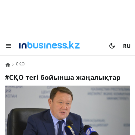
RU
СҚО
#
СҚО
тегі бойынша жаңалықтар