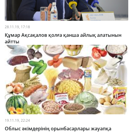
28.11.19, 17:18
Құмар Ақсақалов қолға қанша айлық алатынын
айтты
19.11.19, 22:24
Облыс әкімдерінің орынбасарлары жауапқа