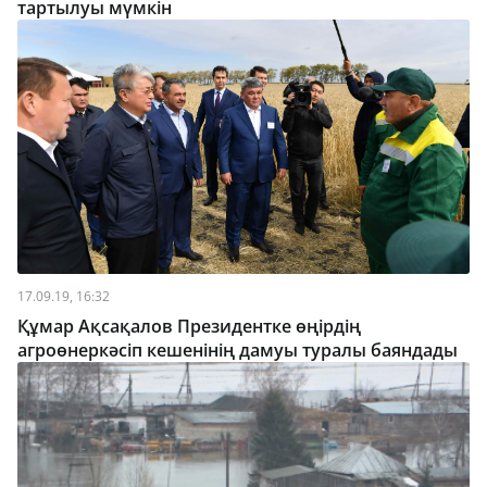
тартылуы мүмкін
17.09.19, 16:32
Құмар Ақсақалов Президентке өңірдің
агроөнеркәсіп кешенінің дамуы туралы баяндады