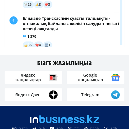
БІЗГЕ ЖАЗЫЛЫҢЫЗ
Яндекс
Google
жаңалықтар
жаңалықтар
Яндекс Дзен
Telegram
247k
21k
12k
75
523k
17k