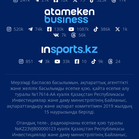
520k
74k
130k
1087k
386k
1k
7k
56k
851
3k
33k
10
9k
24
Мерзімді баспасөз басылымын, ақпараттық агенттікті
және желілік басылымды есепке қою, қайта есепке алу
туралы №17614-АА куәлік Қазақстан Республикасы
Инвестициялар және даму министрлігінің Байланыс,
ақпараттандыру және ақпарат комитетімен 2019 жылдың
15 наурызында берілді.
Отандық теле-, радиоарнаны есепке қою туралы
№KZ23VJB00000123 куәлік Қазақстан Республикасы
Инвестициялар және даму министрлігінің Байланыс,