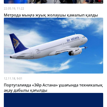
22.05.19, 11:22
Метрода мыңға жуық жолаушы қамалып қалды
12.11.18, 9:01
Португалияда «Эйр Астана» ұшағында техникалық
ақау дабылы қағылды