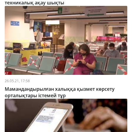
техникалық ақау шықты
26.05.21, 17:58
Мамандандырылған халыққа қызмет көрсету
орталықтары істемей тұр