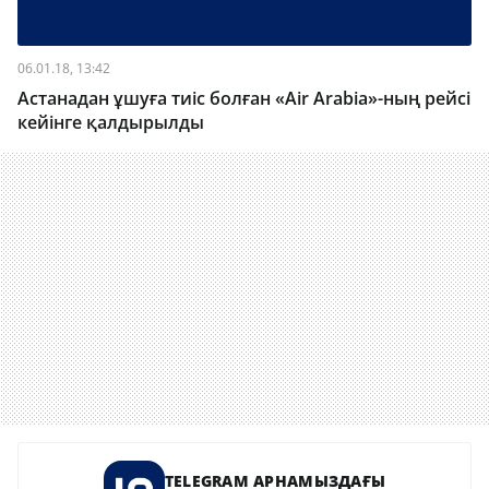
06.01.18, 13:42
Астанадан ұшуға тиіс болған «Air Arabia»-ның рейсі
кейінге қалдырылды