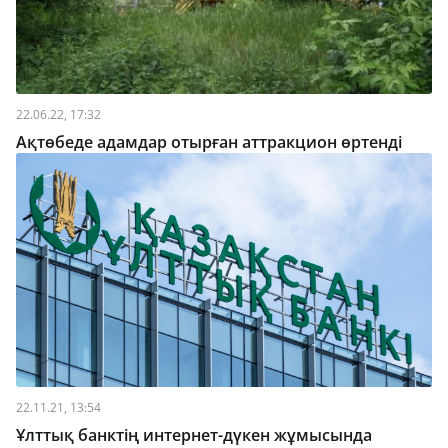
22.06.22, 17:32
Ақтөбеде адамдар отырған аттракцион өртенді
22.11.21, 13:54
Ұлттық банктің интернет-дүкен жұмысында