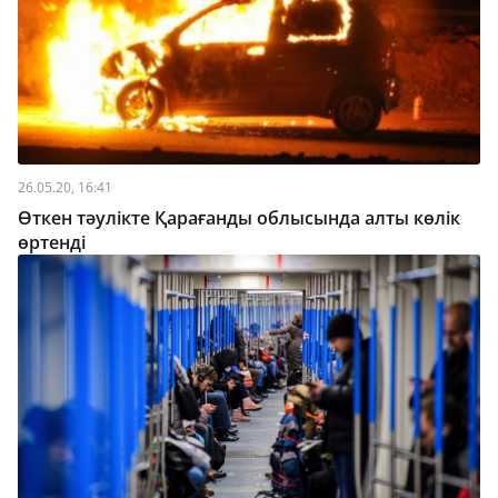
26.05.20, 16:41
Өткен тәулікте Қарағанды облысында алты көлік
өртенді