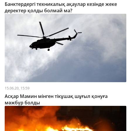
Банктердергі техникалық ақаулар кезінде жеке
деректер қолды болмай ма?
15.06.20, 15:59
Асқар Мамин мінген тікұшақ шұғыл қонуға
мәжбүр болды