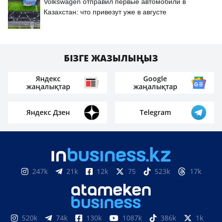
Volkswagen отправил первые автомобили в
Казахстан: что привезут уже в августе
БІЗГЕ ЖАЗЫЛЫҢЫЗ
Яндекс
Google
жаңалықтар
жаңалықтар
Яндекс Дзен
Telegram
247k
21k
12k
75
523k
17k
520k
74k
130k
1087k
386k
1k