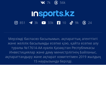
7k
56k
851
3k
33k
10
9k
24
Мерзімді баспасөз басылымын, ақпараттық агенттікті
және желілік басылымды есепке қою, қайта есепке алу
туралы №17614-АА куәлік Қазақстан Республикасы
Инвестициялар және даму министрлігінің Байланыс,
ақпараттандыру және ақпарат комитетімен 2019 жылдың
15 наурызында берілді.
Отандық теле-, радиоарнаны есепке қою туралы
№KZ23VJB00000123 куәлік Қазақстан Республикасы
Инвестициялар және даму министрлігінің Байланыс,
ақпараттандыру және ақпарат комитетімен 2016 жылдың 8
қыркүйегінде берілді.
МАТЕРИАЛДАРДЫ ПАЙДАЛАНУ ТУРАЛЫ КЕЛІСІМ