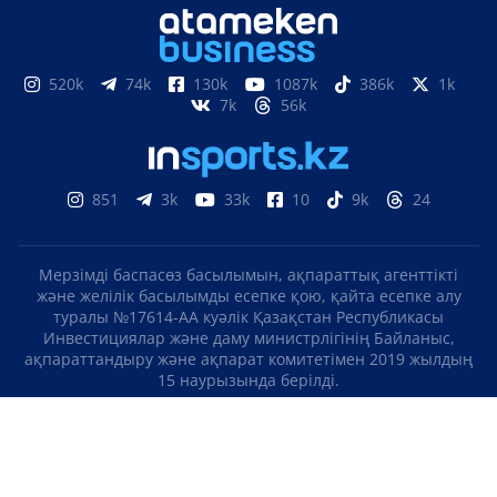
520k
74k
130k
1087k
386k
1k
7k
56k
851
3k
33k
10
9k
24
Мерзімді баспасөз басылымын, ақпараттық агенттікті
және желілік басылымды есепке қою, қайта есепке алу
туралы №17614-АА куәлік Қазақстан Республикасы
Инвестициялар және даму министрлігінің Байланыс,
ақпараттандыру және ақпарат комитетімен 2019 жылдың
15 наурызында берілді.
Отандық теле-, радиоарнаны есепке қою туралы
№KZ23VJB00000123 куәлік Қазақстан Республикасы
Инвестициялар және даму министрлігінің Байланыс,
ақпараттандыру және ақпарат комитетімен 2016 жылдың 8