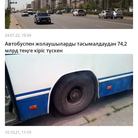
24.01.22, 10:34
Автобуспен жолаушыларды тасымалдаудан 74,2
млрд теңге кіріс түскен
10.10.21, 11:19