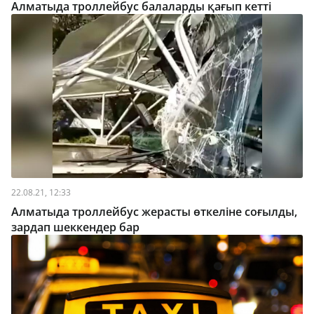
Алматыда троллейбус балаларды қағып кетті
22.08.21, 12:33
Алматыда троллейбус жерасты өткеліне соғылды,
зардап шеккендер бар