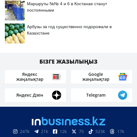
Маршруты №№ 4 и 6 в Костанае станут
постоянными
Арбузы за год существенно подорожали в
Казахстане
БІЗГЕ ЖАЗЫЛЫҢЫЗ
Яндекс
Google
жаңалықтар
жаңалықтар
Яндекс Дзен
Telegram
247k
21k
12k
75
523k
17k