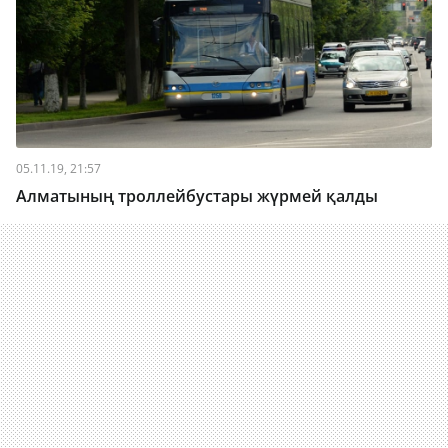
05.11.19, 21:57
Алматының троллейбустары жүрмей қалды