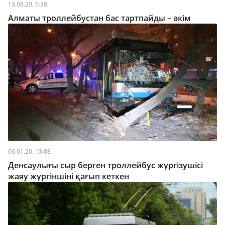
13.08.20, 9:38
Алматы троллейбустан бас тартпайды – әкім
06.01.20, 13:08
Денсаулығы сыр берген троллейбус жүргізушісі
жаяу жүргіншіні қағып кеткен