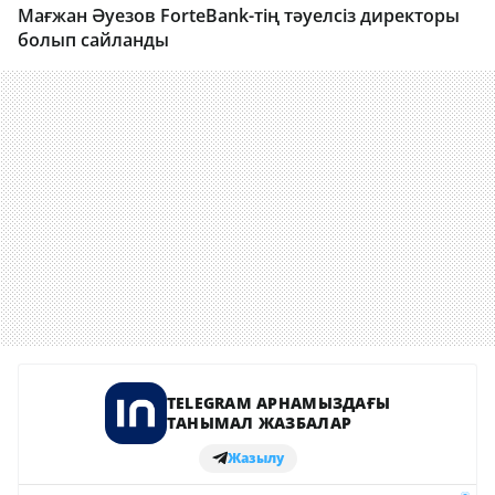
Мағжан Әуезов ForteBank-тің тәуелсіз директоры
болып сайланды