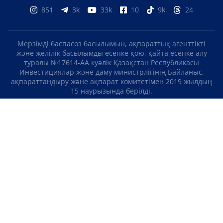
851
3k
33k
10
9k
24
Мерзімді баспасөз басылымын, ақпараттық агенттікті
және желілік басылымды есепке қою, қайта есепке алу
туралы №17614-АА куәлік Қазақстан Республикасы
Инвестициялар және даму министрлігінің Байланыс,
ақпараттандыру және ақпарат комитетімен 2019 жылдың
15 наурызында берілді.
Отандық теле-, радиоарнаны есепке қою туралы
№KZ23VJB00000123 куәлік Қазақстан Республикасы
Инвестициялар және даму министрлігінің Байланыс,
ақпараттандыру және ақпарат комитетімен 2016 жылдың 8
қыркүйегінде берілді.
МАТЕРИАЛДАРДЫ ПАЙДАЛАНУ ТУРАЛЫ КЕЛІСІМ
БІЗ ТУРАЛЫ
БАЙЛАНЫСТАР
ЖОБАЛАР
БОС ЖҰМЫС ОРЫНДАРЫ
РЕЙТИНГТЕР