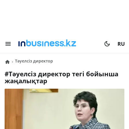
RU
тәуелсіз директор
#
тәуелсіз директор
тегі бойынша
жаңалықтар