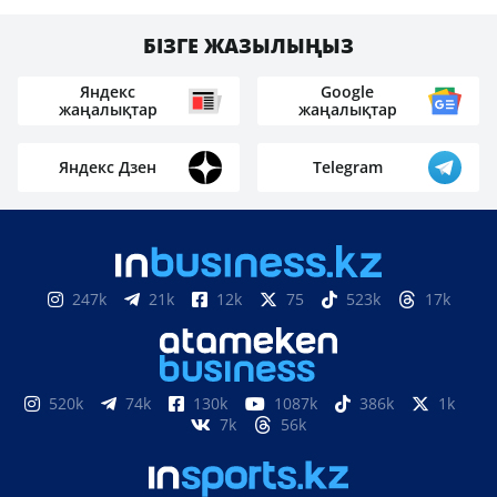
БІЗГЕ ЖАЗЫЛЫҢЫЗ
Яндекс
Google
жаңалықтар
жаңалықтар
Яндекс Дзен
Telegram
247k
21k
12k
75
523k
17k
520k
74k
130k
1087k
386k
1k
7k
56k