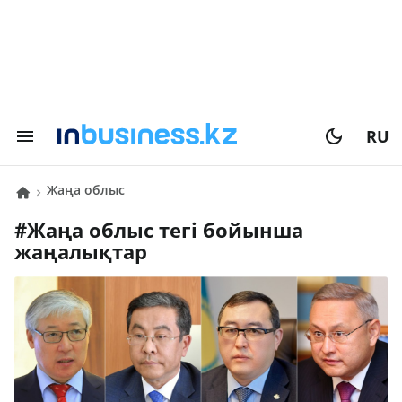
RU
жаңа облыс
#
жаңа облыс
тегі бойынша
жаңалықтар