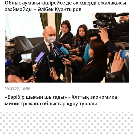
Облыс аумағы кішірейсе де әкімдердің жалақысы
азаймайды – Әлібек Қуантыров
29.03.22, 10:56
«Бәрібір шығын шығады» – Ұлттық экономика
министрі жаңа облыстар құру туралы