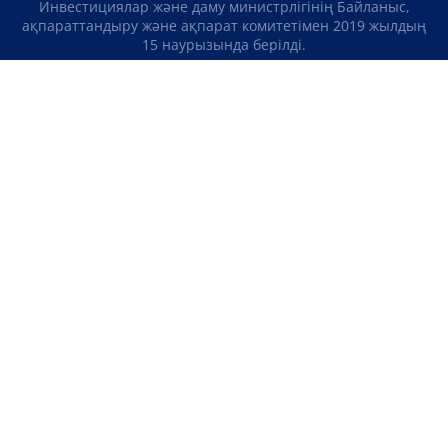
Инвестициялар және даму министрлігінің Байланыс,
ақпараттандыру және ақпарат комитетімен 2019 жылдың
15 наурызында берілді.
Отандық теле-, радиоарнаны есепке қою туралы
№KZ23VJB00000123 куәлік Қазақстан Республикасы
Инвестициялар және даму министрлігінің Байланыс,
ақпараттандыру және ақпарат комитетімен 2016 жылдың 8
қыркүйегінде берілді.
МАТЕРИАЛДАРДЫ ПАЙДАЛАНУ ТУРАЛЫ КЕЛІСІМ
БІЗ ТУРАЛЫ
БАЙЛАНЫСТАР
ЖОБАЛАР
БОС ЖҰМЫС ОРЫНДАРЫ
РЕЙТИНГТЕР
«Atameken Business» Медиахолдингі
ҚҰПИЯЛЫЛЫҚ САЯСАТЫ