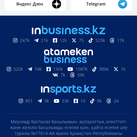
Яндекс Дзен
Telegram
247k
21k
12k
75
523k
17k
520k
74k
130k
1087k
386k
1k
7k
56k
851
3k
33k
10
9k
24
Мерзімді баспасөз басылымын, ақпараттық агенттікті
және желілік басылымды есепке қою, қайта есепке алу
туралы №17614-АА куәлік Қазақстан Республикасы