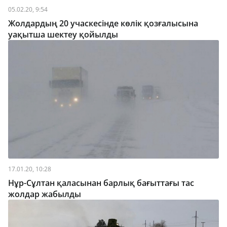
05.02.20, 9:54
Жолдардың 20 учаскесінде көлік қозғалысына
уақытша шектеу қойылды
17.01.20, 10:28
Нұр-Сұлтан қаласынан барлық бағыттағы тас
жолдар жабылды