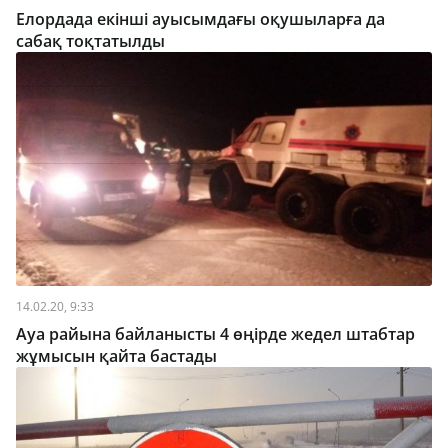
Елордада екінші ауысымдағы оқушыларға да
сабақ тоқтатылды
14.02.20, 9:33
Ауа райына байланысты 4 өңірде жедел штабтар
жұмысын қайта бастады