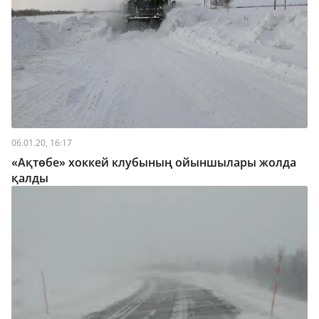
06.01.20, 16:17
«Ақтөбе» хоккей клубының ойыншылары жолда
қалды