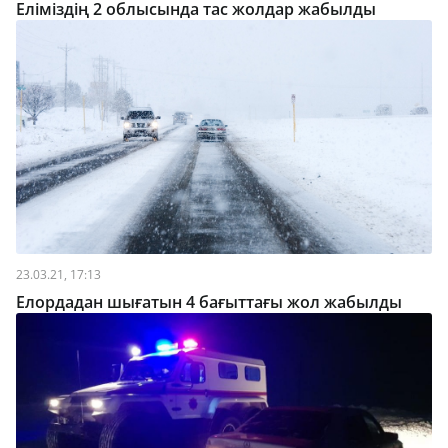
Еліміздің 2 облысында тас жолдар жабылды
23.03.21, 17:13
Елордадан шығатын 4 бағыттағы жол жабылды