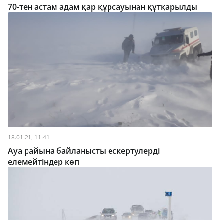
70-тен астам адам қар құрсауынан құтқарылды
18.01.21, 11:41
Ауа райына байланысты ескертулерді
елемейтіндер көп