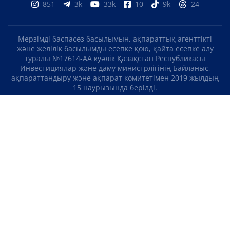
851
3k
33k
10
9k
24
Мерзімді баспасөз басылымын, ақпараттық агенттікті
және желілік басылымды есепке қою, қайта есепке алу
туралы №17614-АА куәлік Қазақстан Республикасы
Инвестициялар және даму министрлігінің Байланыс,
ақпараттандыру және ақпарат комитетімен 2019 жылдың
15 наурызында берілді.
Отандық теле-, радиоарнаны есепке қою туралы
№KZ23VJB00000123 куәлік Қазақстан Республикасы
Инвестициялар және даму министрлігінің Байланыс,
ақпараттандыру және ақпарат комитетімен 2016 жылдың 8
қыркүйегінде берілді.
МАТЕРИАЛДАРДЫ ПАЙДАЛАНУ ТУРАЛЫ КЕЛІСІМ
БІЗ ТУРАЛЫ
БАЙЛАНЫСТАР
ЖОБАЛАР
БОС ЖҰМЫС ОРЫНДАРЫ
РЕЙТИНГТЕР