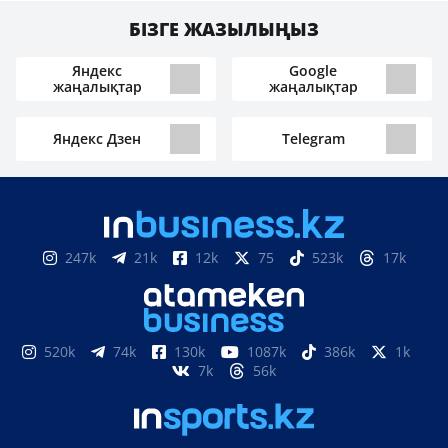
БІЗГЕ ЖАЗЫЛЫҢЫЗ
Яндекс
Google
жаңалықтар
жаңалықтар
Яндекс Дзен
Telegram
247k
21k
12k
75
523k
17k
520k
74k
130k
1087k
386k
1k
7k
56k