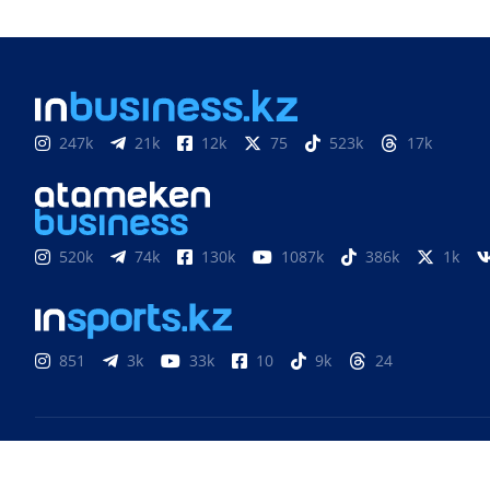
247k
21k
12k
75
523k
17k
520k
74k
130k
1087k
386k
1k
851
3k
33k
10
9k
24
Медиахолдинг «Atameken Business»