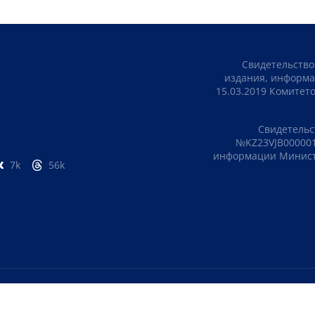
Свидетельство
издания, информа
15.03.2019 Комите
Свидетельс
№KZ23VJB000001
информации Министе
7k
56k
ПОЛИТИКА КОНФИДЕНЦИАЛЬНОСТИ