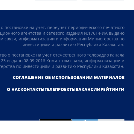
 о постановке на учет, переучет периодического печатного
ционного агентства и сетевого издания №17614-ИА выдано
том связи, информатизации и информации Министерства по
инвестициям и развитию Республики Казахстан.
тво о постановке на учет отечественного телерадио канала
23 выдано 08.09.2016 Комитетом связи, информатизации и
рства по инвестициям и развитию Республики Казахстан.
СОГЛАШЕНИЕ ОБ ИСПОЛЬЗОВАНИИ МАТЕРИАЛОВ
О НАС
КОНТАКТЫ
ТЕЛЕПРОЕКТЫ
ВАКАНСИИ
РЕЙТИНГИ