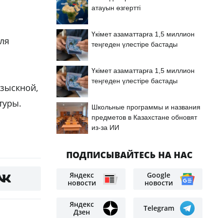
атауын өзгертті
Үкімет азаматтарға 1,5 миллион
еля
теңгеден үлестіре бастады
Үкімет азаматтарға 1,5 миллион
теңгеден үлестіре бастады
озыскной,
туры.
Школьные программы и названия
предметов в Казахстане обновят
из-за ИИ
ПОДПИСЫВАЙТЕСЬ НА НАС
Яндекс
Google
новости
новости
Яндекс
Telegram
Дзен