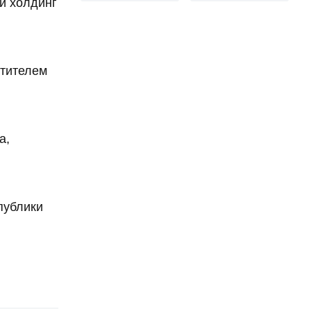
й холдинг
стителем
а,
публики