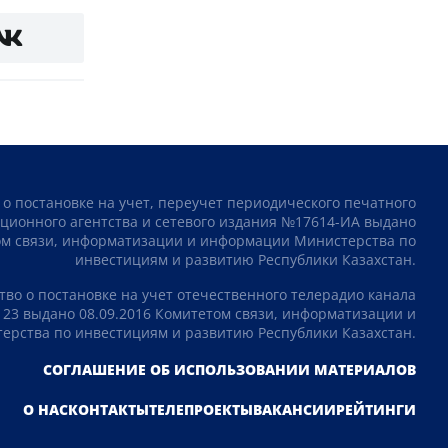
 о постановке на учет, переучет периодического печатного
ционного агентства и сетевого издания №17614-ИА выдано
том связи, информатизации и информации Министерства по
инвестициям и развитию Республики Казахстан.
тво о постановке на учет отечественного телерадио канала
23 выдано 08.09.2016 Комитетом связи, информатизации и
рства по инвестициям и развитию Республики Казахстан.
СОГЛАШЕНИЕ ОБ ИСПОЛЬЗОВАНИИ МАТЕРИАЛОВ
О НАС
КОНТАКТЫ
ТЕЛЕПРОЕКТЫ
ВАКАНСИИ
РЕЙТИНГИ