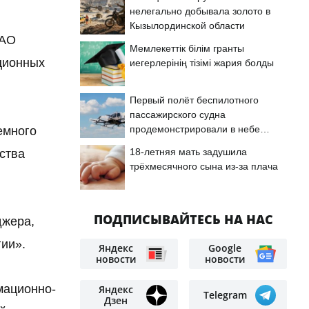
нелегально добывала золото в
Кызылординской области
 АО
Мемлекеттік білім гранты
ционных
иегерлерінің тізімі жария болды
Первый полёт беспилотного
пассажирского судна
продемонстрировали в небе
емного
Астаны
18-летняя мать задушила
ства
трёхмесячного сына из-за плача
ПОДПИСЫВАЙТЕСЬ НА НАС
джера,
ии».
Яндекс
Google
новости
новости
мационно-
Яндекс
Telegram
Дзен