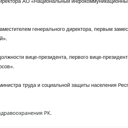
директора АО «Национальный инфокоммуникационны
заместителем генерального директора, первым заме
й».
должности вице-президента, первого вице-президент
рсов».
-министра труда и социальной защиты населения Рес
здравоохранения РК.