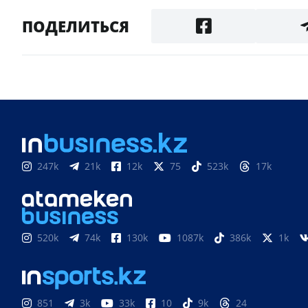
ПОДЕЛИТЬСЯ
247k
21k
12k
75
523k
17k
520k
74k
130k
1087k
386k
1k
851
3k
33k
10
9k
24