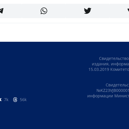
Свидетельство
издания, информа
15.03.2019 Комите
Свидетельс
№KZ23VJB000001
информации Министе
7k
56k