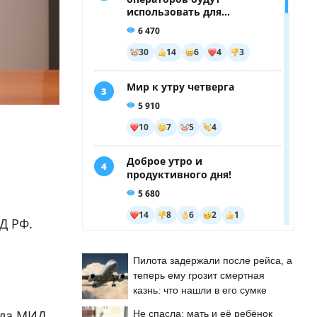
Д РФ.
Пилота задержали после рейса, а
теперь ему грозит смертная
казнь: что нашли в его сумке
ола МИД
Не спасла: мать и её ребёнок