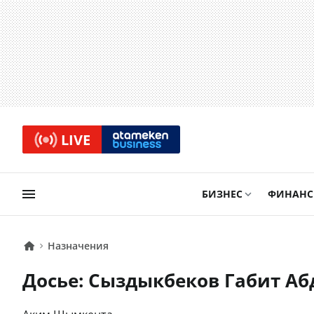
LIVE
БИЗНЕС
ФИНАН
Назначения
Досье: Сыздыкбеков Габит А