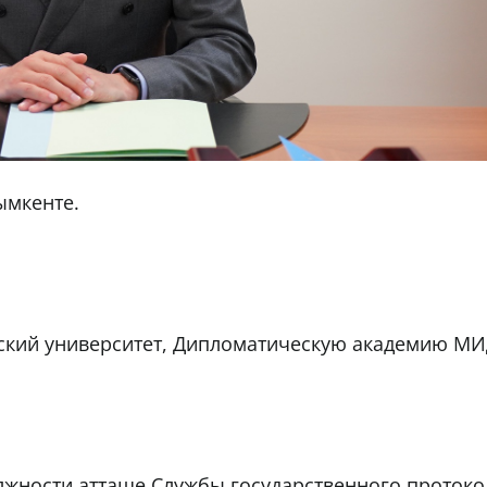
ымкенте.
ский университет, Дипломатическую академию МИ
должности атташе Службы государственного проток