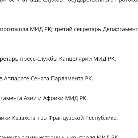
оспротокола МИД РК; третий секретарь Департамен
екретарь пресс-службы Канцелярии МИД РК.
 в Аппарате Сената Парламента РК.
ртамента Азии и Африки МИД РК.
лики Казахстан во Французской Республике.
ртамента администрации и контроля МИД РК.