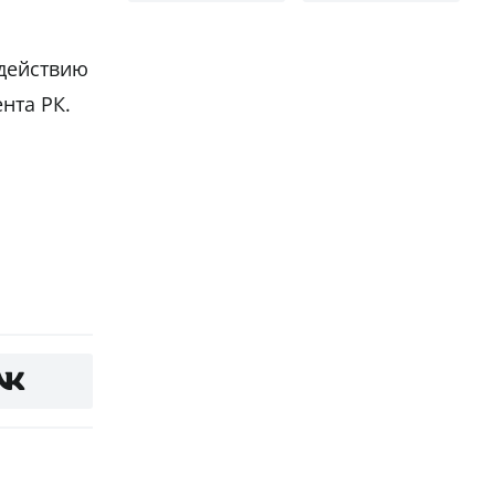
одействию
нта РК.