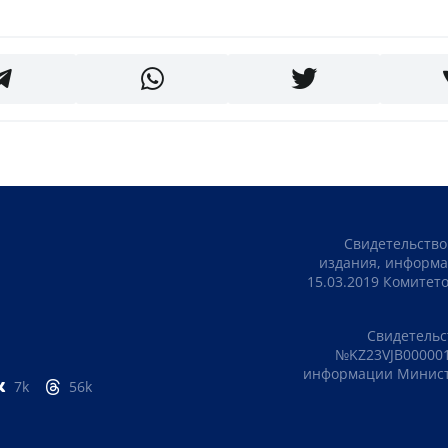
Свидетельство
издания, информа
15.03.2019 Комите
Свидетельс
№KZ23VJB000001
информации Министе
7k
56k