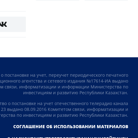
 о постановке на учет, переучет периодического печатного
ционного агентства и сетевого издания №17614-ИА выдано
том связи, информатизации и информации Министерства по
инвестициям и развитию Республики Казахстан.
тво о постановке на учет отечественного телерадио канала
23 выдано 08.09.2016 Комитетом связи, информатизации и
рства по инвестициям и развитию Республики Казахстан.
СОГЛАШЕНИЕ ОБ ИСПОЛЬЗОВАНИИ МАТЕРИАЛОВ