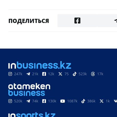
ПОДЕЛИТЬСЯ
247k
21k
12k
75
523k
17k
520k
74k
130k
1087k
386k
1k