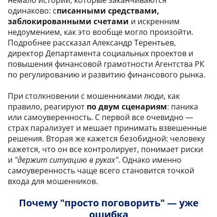
немало историй, которые заканчиваются
одинаково: с
писанными средствами,
заблокированными счетами
и искренним
недоумением, как это вообще могло произойти.
Подробнее рассказал Александр Терентьев,
директор Департамента социальных проектов и
повышения финансовой грамотности Агентства РК
по регулированию и развитию финансового рынка.
При столкновении с мошенниками люди, как
правило, реагируют
по двум сценариям
: паника
или самоуверенность. С первой все очевидно —
страх парализует и мешает принимать взвешенные
решения. Вторая же кажется безобидной: человеку
кажется, что он все контролирует, понимает риски
и
"держит ситуацию в руках"
. Однако именно
самоуверенность чаще всего становится точкой
входа для мошенников.
Почему "просто поговорить" — уже
ошибка