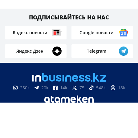
ПОДПИСЫВАЙТЕСЬ НА НАС
Яндекс новости
Google новости
Яндекс Дзен
Telegram
250k
20k
14k
75
548k
18k
547k
74k
135k
1099k
402k
1k
7k
61k