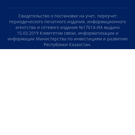
Свидетельство о постановке на учет, переучет
периодического печатного издания, информационного
агентства и сетевого издания №17614-ИА выдано
15.03.2019 Комитетом связи, информатизации и
информации Министерства по инвестициям и развитию
Республики Казахстан.
Свидетельство о постановке на учет отечественного
телерадио канала №KZ23VJB00000123 выдано 08.09.2016
Комитетом связи, информатизации и информации
Министерства по инвестициям и развитию Республики
Казахстан.
СОГЛАШЕНИЕ ОБ ИСПОЛЬЗОВАНИИ МАТЕРИАЛОВ
О НАС
КОНТАКТЫ
ТЕЛЕПРОЕКТЫ
ВАКАНСИИ
РЕЙТИНГИ
Медиахолдинг «Atameken Business»