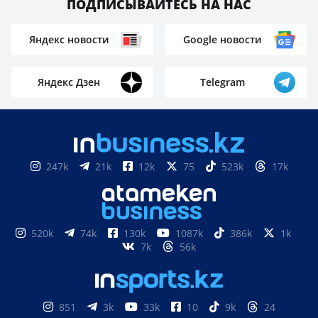
ПОДПИСЫВАЙТЕСЬ НА НАС
Яндекс новости
Google новости
Яндекс Дзен
Telegram
247k
21k
12k
75
523k
17k
520k
74k
130k
1087k
386k
1k
7k
56k
851
3k
33k
10
9k
24