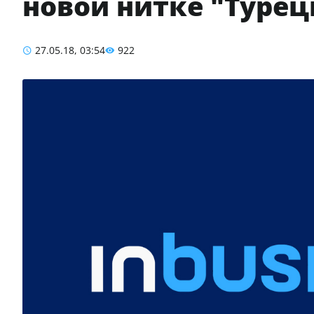
новой нитке "Турец
27.05.18, 03:54
922