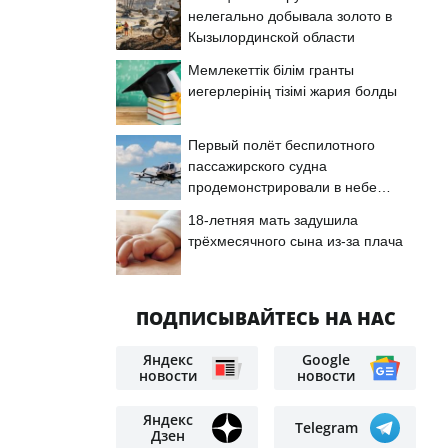
нелегально добывала золото в
Кызылординской области
й
Мемлекеттік білім гранты
иегерлерінің тізімі жария болды
Первый полёт беспилотного
пассажирского судна
продемонстрировали в небе
Астаны
18-летняя мать задушила
трёхмесячного сына из-за плача
ПОДПИСЫВАЙТЕСЬ НА НАС
Яндекс
Google
новости
новости
Яндекс
Telegram
Дзен