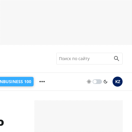
INBUSINESS 100
KZ
о