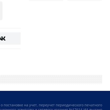
 о постановке на учет, переучет периодического печатного
ционного агентства и сетевого издания №17614-ИА выдано