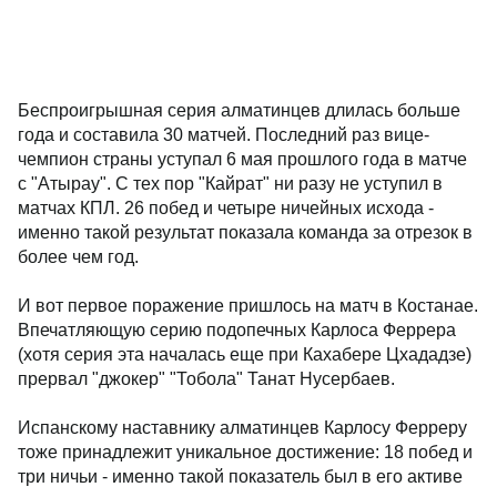
Беспроигрышная серия алматинцев длилась больше
года и составила 30 матчей. Последний раз вице-
чемпион страны уступал 6 мая прошлого года в матче
с "Атырау". С тех пор "Кайрат" ни разу не уступил в
матчах КПЛ. 26 побед и четыре ничейных исхода -
именно такой результат показала команда за отрезок в
более чем год.
И вот первое поражение пришлось на матч в Костанае.
Впечатляющую серию подопечных Карлоса Феррера
(хотя серия эта началась еще при Кахабере Цхададзе)
прервал "джокер" "Тобола" Танат Нусербаев.
Испанскому наставнику алматинцев Карлосу Ферреру
тоже принадлежит уникальное достижение: 18 побед и
три ничьи - именно такой показатель был в его активе