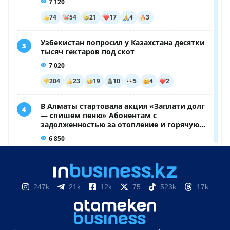
247k
21k
12k
75
523k
17k