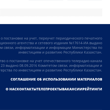
 о постановке на учет, переучет периодического печатного
ционного агентства и сетевого издания №17614-ИА выдано
том связи, информатизации и информации Министерства по
инвестициям и развитию Республики Казахстан.
тво о постановке на учет отечественного телерадио канала
23 выдано 08.09.2016 Комитетом связи, информатизации и
рства по инвестициям и развитию Республики Казахстан.
СОГЛАШЕНИЕ ОБ ИСПОЛЬЗОВАНИИ МАТЕРИАЛОВ
О НАС
КОНТАКТЫ
ТЕЛЕПРОЕКТЫ
ВАКАНСИИ
РЕЙТИНГИ