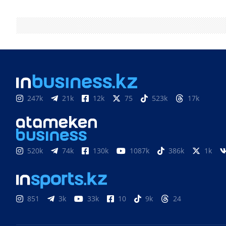
247k
21k
12k
75
523k
17k
520k
74k
130k
1087k
386k
1k
851
3k
33k
10
9k
24