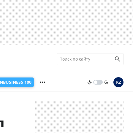
INBUSINESS 100
KZ
л