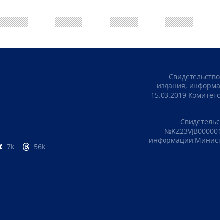
Свидетельство
издания, информа
15.03.2019 Комите
Свидетельс
№KZ23VJB000001
информации Министе
7k
56k