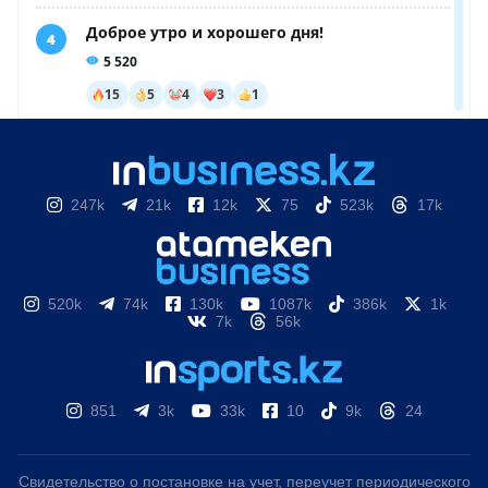
247k
21k
12k
75
523k
17k
520k
74k
130k
1087k
386k
1k
7k
56k
851
3k
33k
10
9k
24
Свидетельство о постановке на учет, переучет периодического