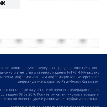
 о постановке на учет, переучет периодического печатного
ционного агентства и сетевого издания №17614-ИА выдано
том связи, информатизации и информации Министерства по
инвестициям и развитию Республики Казахстан.
тво о постановке на учет отечественного телерадио канала
23 выдано 08.09.2016 Комитетом связи, информатизации и
рства по инвестициям и развитию Республики Казахстан.