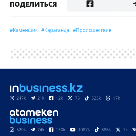
ПОДЕЛИТЬСЯ
#каменщик
#Караганда
#Происшествие
247k
21k
12k
75
523k
17k
520k
74k
130k
1087k
386k
1k