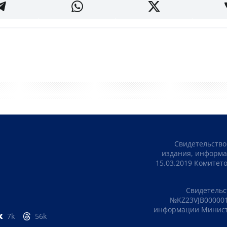
Свидетельство
издания, информа
15.03.2019 Комите
Свидетельс
№KZ23VJB000001
информации Министе
7k
56k